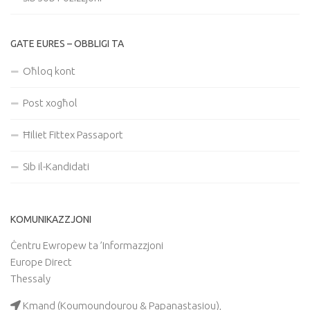
GATE EURES – OBBLIGI TA
Oħloq kont
Post xogħol
Ħiliet Fittex Passaport
Sib il-Kandidati
KOMUNIKAZZJONI
Ċentru Ewropew ta ’Informazzjoni
Europe Direct
Thessaly
Kmand (Koumoundourou & Papanastasiou),