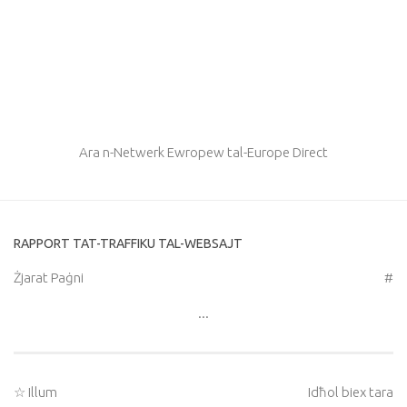
Ara n-Netwerk Ewropew tal-Europe Direct
RAPPORT TAT-TRAFFIKU TAL-WEBSAJT
Żjarat Paġni
#
...
☆ Illum
Idħol biex tara