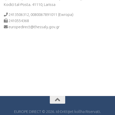
Kodiċi tal-Posta. 41110, Larissa
2413506312, 0080067891011 (Ewropa)
2410554368
europedirect@thessaly.gov.gr
EUROPE DIRECT © 2026. Id-Drittijiet kollha Riservati.