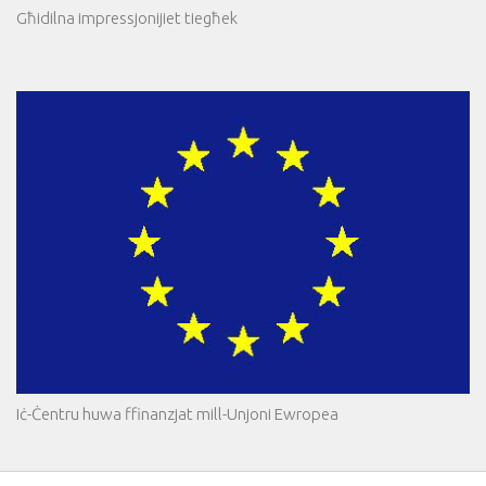
Għidilna impressjonijiet tiegħek
Iċ-Ċentru huwa ffinanzjat mill-Unjoni Ewropea