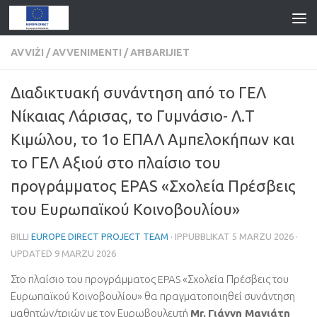
AVVIŻI
/
AVVENIMENTI
/
AĦBARIJIET
Διαδικτυακή συνάντηση από το ΓΕΛ
Νίκαιας Λάρισας
,
το Γυμνάσιο
-
Λ.Τ
Κιμώλου
,
το 1ο ΕΠΑΛ Αμπελοκήπων και
το ΓΕΛ Αξιού στο πλαίσιο του
προγράμματος EPAS «Σχολεία Πρέσβεις
του Ευρωπαϊκού Κοινοβουλίου»
BILLI
EUROPE DIRECT PROJECT TEAM
· IPPUBBLIKAT
5 MARZU 2026
·
UPDATED
9 MARZU 2026
Στο πλαίσιο του προγράμματος EPAS «Σχολεία Πρέσβεις του
Ευρωπαϊκού Κοινοβουλίου» θα πραγματοποιηθεί συνάντηση
μαθητών/τριών με τον Ευρωβουλευτή
Mr.
Γιάννη Μανιάτη