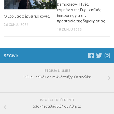
Democracy»
:
Η νέα
καμπάνια της Ευρωπαϊκής
Επιτροπής για την
Ο Ε65 μάς φέρνει πιο κοντά
προστασία της δημοκρατίας
26 ĠUNJU 2026
19 ĠUNJU 2026
SEGWI:
ISTORJA LI JMISS
IV Ευρωπαϊκό Forum Ανάπτυξης Θεσσαλίας
ISTORJA PREĊEDENTI
53
ο Φεστιβάλ Βιβλίου Αθήνας