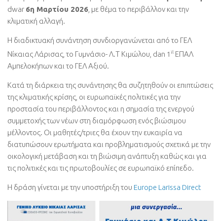
dwar
6
η Μαρτίου
2026
,
με θέμα το περιβάλλον και την
κλιματική αλλαγή
.
Η διαδικτυακή συνάντηση συνδιοργανώνεται από το ΓΕΛ
il
Νίκαιας Λάρισας
,
το Γυμνάσιο
-
Λ.Τ Κιμώλου
, dan 1
ΕΠΑΛ
Αμπελοκήπων και το ΓΕΛ Αξιού
.
Κατά τη διάρκεια της συνάντησης θα συζητηθούν οι επιπτώσεις
της κλιματικής κρίσης
,
οι ευρωπαϊκές πολιτικές για την
προστασία του περιβάλλοντος και η σημασία της ενεργού
συμμετοχής των νέων στη διαμόρφωση ενός βιώσιμου
μέλλοντος
.
Οι μαθητές/τριες θα έχουν την ευκαιρία να
διατυπώσουν ερωτήματα και προβληματισμούς σχετικά με την
οικολογική μετάβαση και τη βιώσιμη ανάπτυξη καθώς και για
τις πολιτικές και τις πρωτοβουλίες σε ευρωπαϊκό επίπεδο
.
Η δράση γίνεται με την υποστήριξη του
Europe Larissa Direct