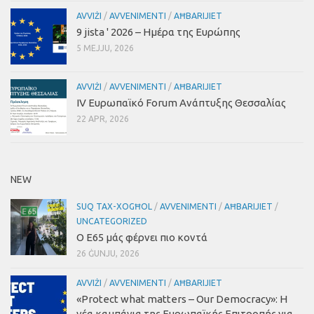
AVVIŻI
/
AVVENIMENTI
/
AĦBARIJIET
9 jista ' 2026
– Ημέρα της Ευρώπης
5 MEJJU, 2026
AVVIŻI
/
AVVENIMENTI
/
AĦBARIJIET
IV Ευρωπαϊκό Forum Ανάπτυξης Θεσσαλίας
22 APR, 2026
NEW
SUQ TAX-XOGĦOL
/
AVVENIMENTI
/
AĦBARIJIET
/
UNCATEGORIZED
Ο Ε65 μάς φέρνει πιο κοντά
26 ĠUNJU, 2026
AVVIŻI
/
AVVENIMENTI
/
AĦBARIJIET
«Protect what matters – Our Democracy»
:
Η
νέα καμπάνια της Ευρωπαϊκής Επιτροπής για