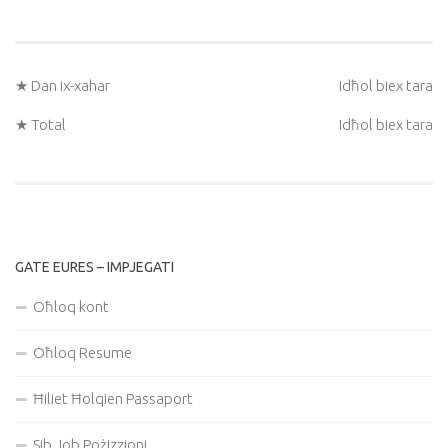
★ Dan ix-xahar
Idħol biex tara
★ Total
Idħol biex tara
GATE EURES – IMPJEGATI
Oħloq kont
Oħloq Resume
Ħiliet Ħolqien Passaport
Sib Job Pożizzjoni