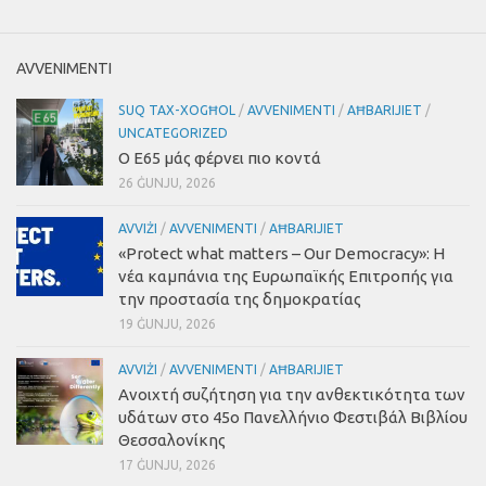
AVVENIMENTI
SUQ TAX-XOGĦOL
/
AVVENIMENTI
/
AĦBARIJIET
/
UNCATEGORIZED
Ο Ε65 μάς φέρνει πιο κοντά
26 ĠUNJU, 2026
AVVIŻI
/
AVVENIMENTI
/
AĦBARIJIET
«Protect what matters – Our Democracy»
:
Η
νέα καμπάνια της Ευρωπαϊκής Επιτροπής για
την προστασία της δημοκρατίας
19 ĠUNJU, 2026
AVVIŻI
/
AVVENIMENTI
/
AĦBARIJIET
Ανοιχτή συζήτηση για την ανθεκτικότητα των
υδάτων στο 45ο Πανελλήνιο Φεστιβάλ Βιβλίου
Θεσσαλονίκης
17 ĠUNJU, 2026