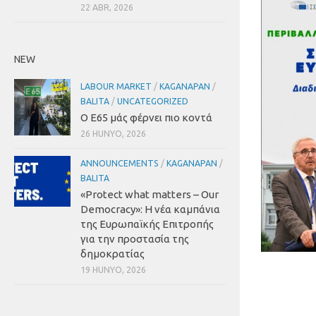
22 ABR, 2026
NEW
LABOUR MARKET
/
KAGANAPAN
/
BALITA
/
UNCATEGORIZED
Ο Ε65 μάς φέρνει πιο κοντά
26 HUNYO, 2026
ANNOUNCEMENTS
/
KAGANAPAN
/
BALITA
«Protect what matters – Our
Democracy»
:
Η νέα καμπάνια
της Ευρωπαϊκής Επιτροπής
για την προστασία της
δημοκρατίας
19 HUNYO, 2026