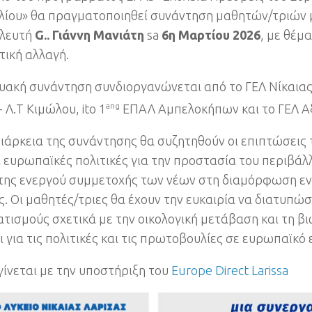
λίου» θα πραγματοποιηθεί συνάντηση μαθητών/τριών 
λευτή
G..
Γιάννη Μανιάτη
sa
6
η Μαρτίου
2026
,
με θέμα
τική αλλαγή
.
τυακή συνάντηση συνδιοργανώνεται από το ΓΕΛ Νίκαια
-
Λ.Τ Κιμώλου
, ito 1
ang
ΕΠΑΛ Αμπελοκήπων και το ΓΕΛ Α
ιάρκεια της συνάντησης θα συζητηθούν οι επιπτώσεις 
ι ευρωπαϊκές πολιτικές για την προστασία του περιβάλλ
της ενεργού συμμετοχής των νέων στη διαμόρφωση εν
ς
.
Οι μαθητές/τριες θα έχουν την ευκαιρία να διατυπώ
τισμούς σχετικά με την οικολογική μετάβαση και τη β
 για τις πολιτικές και τις πρωτοβουλίες σε ευρωπαϊκό
ίνεται με την υποστήριξη του
Europe Direct Larissa