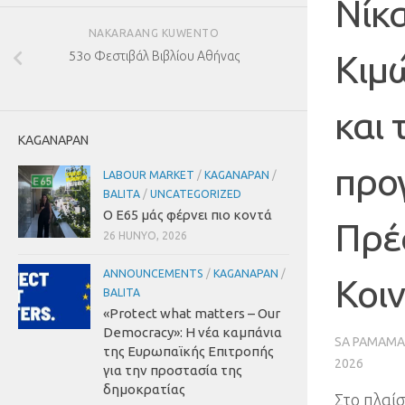
Νίκ
NAKARAANG KUWENTO
53
Κιμ
ο Φεστιβάλ Βιβλίου Αθήνας
και 
KAGANAPAN
προ
LABOUR MARKET
/
KAGANAPAN
/
BALITA
/
UNCATEGORIZED
Ο Ε65 μάς φέρνει πιο κοντά
Πρέ
26 HUNYO, 2026
ANNOUNCEMENTS
/
KAGANAPAN
/
Κοι
BALITA
«Protect what matters – Our
Democracy»
:
Η νέα καμπάνια
SA PAMAMA
της Ευρωπαϊκής Επιτροπής
2026
για την προστασία της
δημοκρατίας
Στο πλαί