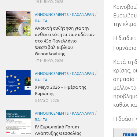
19 HUNYO, 2026
Κοινοβου
Ευρωβου
ANNOUNCEMENTS
/
KAGANAPAN
/
BALITA
την κλιμα
Ανοιχτή συζήτηση για την
ανθεκτικότητα των υδάτων
Η διαδικ
στο 45ο Πανελλήνιο
Φεστιβάλ Βιβλίου
Γυμνάσιο
Θεσσαλονίκης
17 HUNYO, 2026
Κατά τη δ
κρίσης
,
ο
ANNOUNCEMENTS
/
KAGANAPAN
/
σημασία 
BALITA
9 Mayo 2026
– Ημέρα της
μέλλοντο
Ευρώπης
προβλημα
5 MAYO, 2026
καθώς και
ANNOUNCEMENTS
/
KAGANAPAN
/
Η δράση γ
BALITA
IV Ευρωπαϊκό Forum
Ανάπτυξης Θεσσαλίας