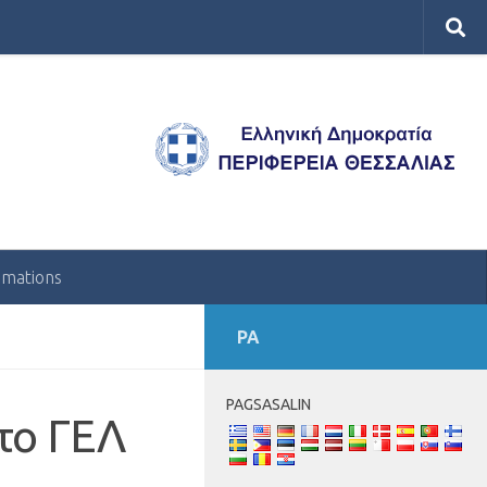
amations
PA
PAGSASALIN
το ΓΕΛ