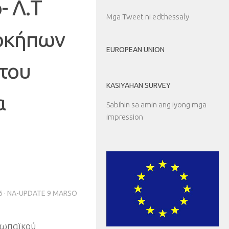
ο
-
Λ.Τ
Mga Tweet ni edthessaly
οκήπων
EUROPEAN UNION
 του
KASIYAHAN SURVEY
α
Sabihin sa amin ang iyong mga
impression
6
· NA-UPDATE
9 MARSO
ρωπαϊκού