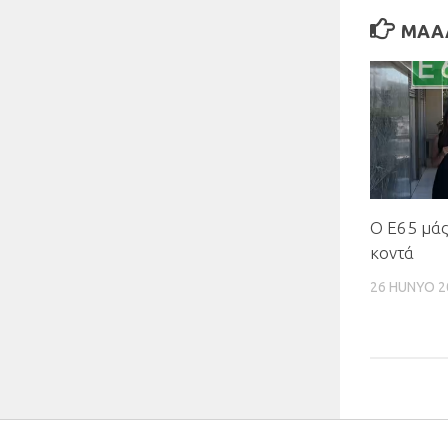
MAAA
Ο Ε65 μάς
κοντά
26 HUNYO 2