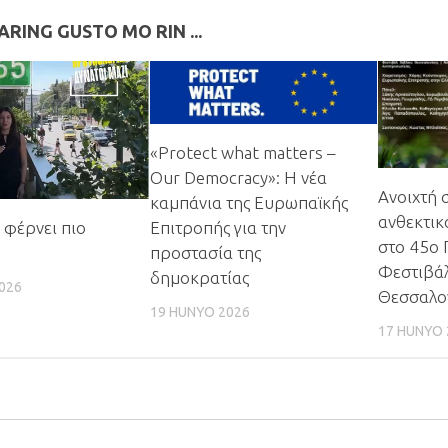
RING GUSTO MO RIN ...
«Protect what matters –
Our Democracy»
:
Η νέα
Ανοιχτή 
καμπάνια της Ευρωπαϊκής
ανθεκτικ
 φέρνει πιο
Επιτροπής για την
στο 45ο 
προστασία της
Φεστιβάλ
δημοκρατίας
026
Θεσσαλο
19 HUNYO 2026
17 HUNYO 