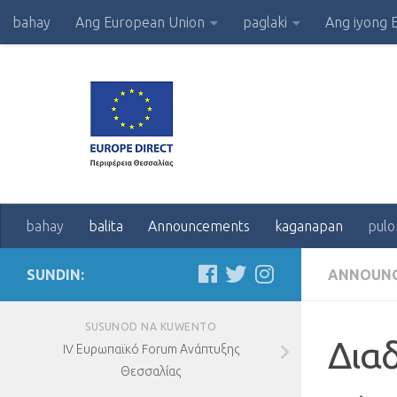
bahay
Ang European Union
paglaki
Ang iyong 
bahay
balita
Announcements
kaganapan
pulo
SUNDIN:
ANNOUN
SUSUNOD NA KUWENTO
Δια
IV Ευρωπαϊκό Forum Ανάπτυξης
Θεσσαλίας