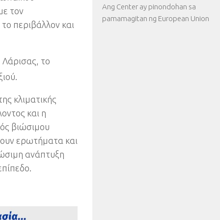
Ang Center ay pinondohan sa
με τον
pamamagitan ng European Union
 το περιβάλλον και
ς Λάρισας
,
το
ξιού
.
της κλιματικής
οντος και η
ός βιώσιμου
σουν ερωτήματα και
ιώσιμη ανάπτυξη
 επίπεδο
.