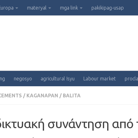
Europa
materyal
mga link
pakikipag-usap
ng
negosyo
agricultural Isyu
Labour market
procl
CEMENTS
/
KAGANAPAN
/
BALITA
δικτυακή συνάντηση από 