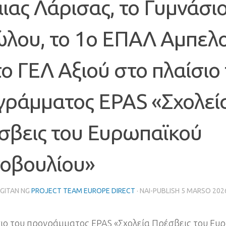
αιας Λάρισας
,
το Γυμνάσι
ώλου
,
το 1ο ΕΠΑΛ Αμπελ
το ΓΕΛ Αξιού στο πλαίσιο
γράμματος EPAS «Σχολεί
σβεις του Ευρωπαϊκού
νοβουλίου»
GITAN NG
PROJECT TEAM EUROPE DIRECT
· NAI-PUBLISH
5 MARSO 202
σιο του προγράμματος EPAS «Σχολεία Πρέσβεις του Ευ