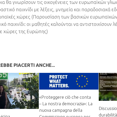
ια θα γνωρίσουν τις οικογένειες των ευρωπαϊκών γλω
αστικό παιχνίδι με λέξεις
,
μνημεία και παραδοσιακά ε
ωπαϊκές χώρες
(
Παρουσίαση των βασικών ευρωπαϊκώ
κό παιχνίδι
:
οι μαθητές καλούνται να αντιστοιχίσουν λ
ε χώρες της Ευρώπης
)
EBBE PIACERTI ANCHE...
«Proteggere ciò che conta
– La nostra democrazia»: La
Discussio
nuova campagna della
durabilità
vicina
Commissione europea per