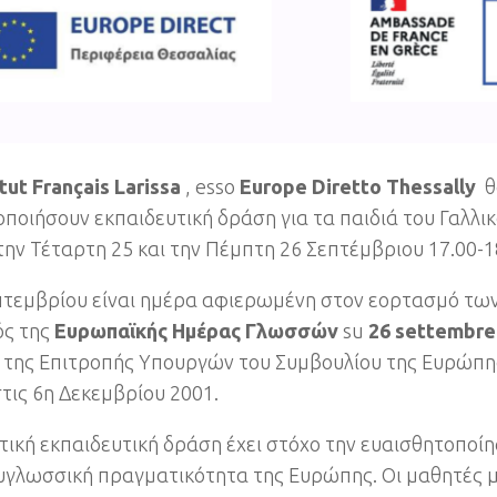
itut
Fran
ç
ais
Larissa
, esso
Eu
rope
Diretto
Thessally
θ
ποιήσουν εκπαιδευτική δράση για τα παιδιά του Γαλλικ
την Τέταρτη
25
και την Πέμπτη
26
Σεπτέμβριου
17.00-1
πτεμβρίου είναι ημέρα αφιερωμένη στον εορτασμό τ
ς της
Ευρωπαϊκής Ημέρας Γλωσσών
su
26 settembre
της Επιτροπής Υπουργών του Συμβουλίου της Ευρώπη
τις 6η Δεκεμβρίου
2001.
στική εκπαιδευτική δράση έχει στόχο την ευαισθητοποί
υγλωσσική πραγματικότητα της Ευρώπης
.
Οι μαθητές 