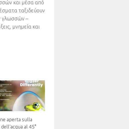
σσών και μέσα από
δέσματα ταξιδεύουν
ν γλωσσών
–
έξεις
,
μνημεία και
ne aperta sulla
 dell'acqua al 45°