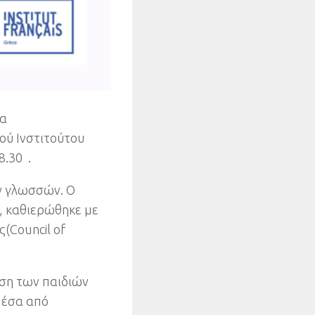
α
ού Ινστιτούτου
8.30 .
ων γλωσσών
.
Ο
,
καθιερώθηκε με
ς
(
Council of
ηση των παιδιών
μέσα από