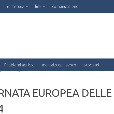
materiale
link
comunicazione
Problemi agricoli
mercato del lavoro
proclami
/
EVENTI
/
NOTIZIE
RNATA EUROPEA DELLE
4