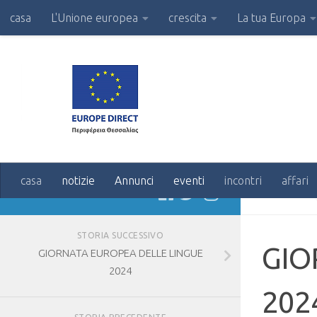
casa
L'Unione europea
crescita
La tua Europa
casa
notizie
Annunci
eventi
incontri
affari
SEGUIRE:
ANNUNCI
STORIA SUCCESSIVO
GIO
GIORNATA EUROPEA DELLE LINGUE
2024
202