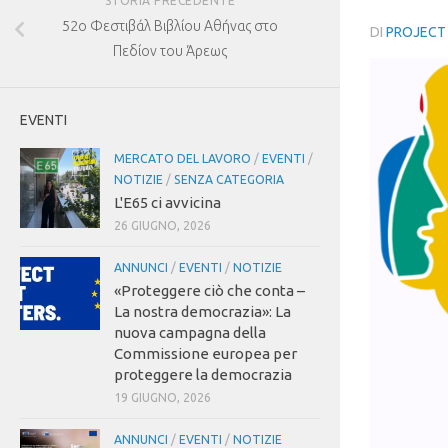
STORIA PRECEDENTE
52
ο Φεστιβάλ Βιβλίου Αθήνας στο
DI
PROJECT
Πεδίον του Άρεως
EVENTI
MERCATO DEL LAVORO
/
EVENTI
/
NOTIZIE
/
SENZA CATEGORIA
L'E65 ci avvicina
26 GIUGNO, 2026
ANNUNCI
/
EVENTI
/
NOTIZIE
«Proteggere ciò che conta –
La nostra democrazia»: La
nuova campagna della
Commissione europea per
proteggere la democrazia
19 GIUGNO, 2026
ANNUNCI
/
EVENTI
/
NOTIZIE