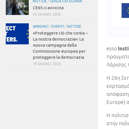
NOTIZIE
/
SENZA CATEGORIA
L'E65 ci avvicina
26 GIUGNO, 2026
ANNUNCI
/
EVENTI
/
NOTIZIE
«Proteggere ciò che conta –
La nostra democrazia»: La
nuova campagna della
esso
Inst
Commissione europea per
πραγματο
proteggere la democrazia
Λάρισας 
19 GIUGNO, 2026
Η 26η Σε
εορτασμό
απόφαση 
Europe
)
σ
Η πολιτι
στην πολ