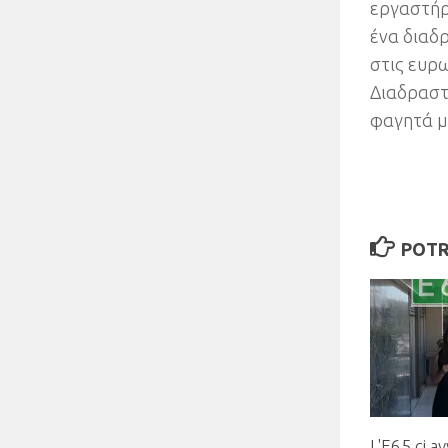
εργαστήρ
ένα διαδρ
στις ευρ
Διαδραστι
φαγητά μ
POTR
L'E65 ci av