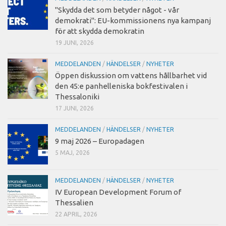
"Skydda det som betyder något - vår
demokrati": EU-kommissionens nya kampanj
för att skydda demokratin
19 JUNI, 2026
MEDDELANDEN
/
HÄNDELSER
/
NYHETER
Öppen diskussion om vattens hållbarhet vid
den 45:e panhelleniska bokfestivalen i
Thessaloniki
17 JUNI, 2026
MEDDELANDEN
/
HÄNDELSER
/
NYHETER
9 maj 2026 – Europadagen
5 MAJ, 2026
MEDDELANDEN
/
HÄNDELSER
/
NYHETER
IV European Development Forum of
Thessalien
22 APRIL, 2026