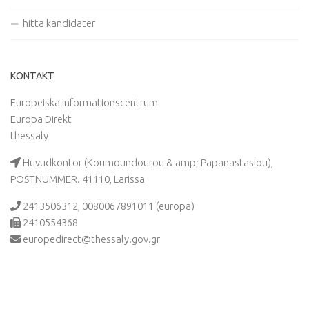
hitta kandidater
KONTAKT
Europeiska informationscentrum
Europa Direkt
thessaly
Huvudkontor (Koumoundourou & amp; Papanastasiou),
POSTNUMMER. 41110, Larissa
2413506312, 0080067891011 (europa)
2410554368
europedirect@thessaly.gov.gr