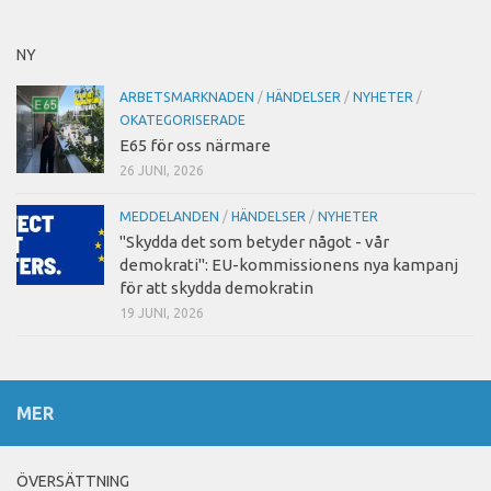
NY
ARBETSMARKNADEN
/
HÄNDELSER
/
NYHETER
/
OKATEGORISERADE
E65 för oss närmare
26 JUNI, 2026
MEDDELANDEN
/
HÄNDELSER
/
NYHETER
"Skydda det som betyder något - vår
demokrati": EU-kommissionens nya kampanj
för att skydda demokratin
19 JUNI, 2026
MER
ÖVERSÄTTNING