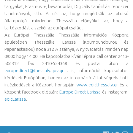
tárgyakat, Erasmus +, bevándorlás, Digitális tanúsítási rendszer
tanulmányok, stb. A cél az, hogy megértsük az utolsó
állampolgár mindenhol Thesszália előnyöket az, hogy a
tartózkodást a szekér az európai család.
Az Európai Thesszália Thesszália Információs Központ
épületében Thesszáliai Larissa (Koumoundourou és
Papanastasiou) iroda 312 A szárnya, A nyitvatartási minden nap
09:00 hogy 14:00. Ha kapcsolatba kíván lépni a call center 2413-
506312, fax 2410-554368 és postai úton a
europedirect@thessaly.gov.gr
. is, információt kapcsolatos
kérdések Európában, hanem az információ által végrehajtott
intézkedések a Központ honlapján
www.edicthessaly.gr
és a
központ Facebook-oldalán:
Europe Direct Larissa
és Instagram:
edicLarissa
.