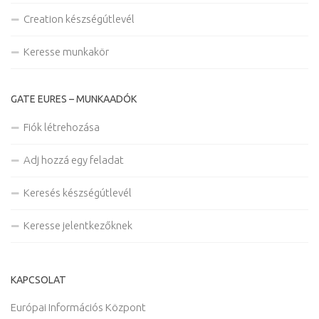
Creation készségútlevél
Keresse munkakör
GATE EURES – MUNKAADÓK
Fiók létrehozása
Adj hozzá egy feladat
Keresés készségútlevél
Keresse jelentkezőknek
KAPCSOLAT
Európai Információs Központ