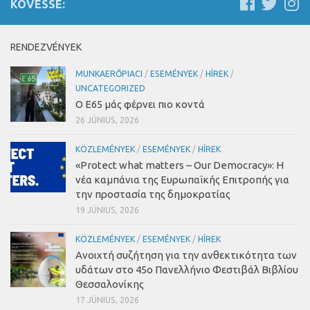
KÖVESSE:
RENDEZVÉNYEK
MUNKAERŐPIACI
/
ESEMÉNYEK
/
HÍREK
/
UNCATEGORIZED
Ο Ε65 μάς φέρνει πιο κοντά
26 JÚNIUS, 2026
KÖZLEMÉNYEK
/
ESEMÉNYEK
/
HÍREK
«Protect what matters – Our Democracy»
:
Η
νέα καμπάνια της Ευρωπαϊκής Επιτροπής για
την προστασία της δημοκρατίας
19 JÚNIUS, 2026
KÖZLEMÉNYEK
/
ESEMÉNYEK
/
HÍREK
Ανοιχτή συζήτηση για την ανθεκτικότητα των
υδάτων στο 45ο Πανελλήνιο Φεστιβάλ Βιβλίου
Θεσσαλονίκης
17 JÚNIUS, 2026