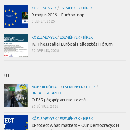
KÖZLEMÉNYEK
/
ESEMÉNYEK
/
HÍREK
9 május 2026 – Európa-nap
5 LEHET, 2026
KÖZLEMÉNYEK
/
ESEMÉNYEK
/
HÍREK
IV. Thesszáliai Európai Fejlesztési Fórum
22 ÁPRILIS, 2026
ÚJ
MUNKAERŐPIACI
/
ESEMÉNYEK
/
HÍREK
/
UNCATEGORIZED
Ο Ε65 μάς φέρνει πιο κοντά
26 JÚNIUS, 2026
KÖZLEMÉNYEK
/
ESEMÉNYEK
/
HÍREK
«Protect what matters – Our Democracy»
:
Η