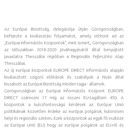
Az Európai Bizottság, delegációja útján Görögországban,
befejezte a kiválasztási folyamatot, amely otthont ad az
„Európai Információs Központok”, mint ismert,, Görögországban
az időszakban 2018-2020 jóváhagyásáról által benyújtott
javaslatra Thesszália régióban a Regionális Fejlesztési Alap
Thesszáliai.
Az új európai központok EUROPE DIRECT információs alapján
kiválasztott szigorú előírások és szabályok a hívás által
kiszabott az Európai Bizottság minden tagja - államok.
Görögországban az Európai Információs Központ EUROPE
DIRECT számozni 17 míg az összes EU-tagállam 450. A
központok a kulcsfontosságú kérdések az Európai Unió
politikáinak közvetlen érdeke az európai polgárok, különösen
helyi és regionális szinten. Ezek a központok az egyik fő eszköze
az Európai Unió (EU) hogy az európai polgárok az EU-ról és