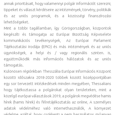
annak prioritásait, hogy valamennyi polgár információt szerezni,
tippeket és választ kérdéseire az intézmények, törvény, politikák
és az uniós programok, és a közösségi finanszírozási
lehetőségeket.
Mint a többi tagállamban, így Görögországban, központok
kiegészíti és támogatja az Európai Bizottság Képviselete
kommunikációs tevékenységek, Az Európai Parlament
Tájékoztatási Irodája (EPIO) és más intézmények és az uniós
ügynökségek, a helyi és / vagy regionális szinten. is,
együttműködik más információs hálózatok és az uniós
támogatás.
Különösen régiónkban Thesszália Európai Információs Központ
közötti időszakra 2018-2020 többek között középpontjában
egy sor tervezett intézkedések minden megyében, Thessalians
hogy tájékoztassa a polgárokat olyan területeken, mint a
közelgő európai választások 2019, a polgárok megvédése hamis
hírek (hamis hírek) és félretájékoztatás az online, A személyes
adatok védelméhez való internethasználók, A környezet
védelme azáltal, hogy csökkenti a nem használatos műanyag