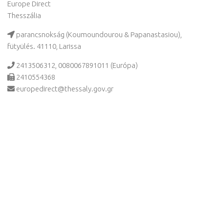
Europe Direct
Thesszália
parancsnokság (Koumoundourou & Papanastasiou),
fütyülés. 41110, Larissa
2413506312, 0080067891011 (Európa)
2410554368
europedirect@thessaly.gov.gr