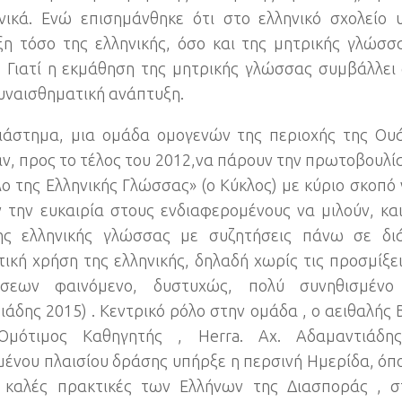
νικά
.
Ενώ επισημάνθηκε ότι στο ελληνικό σχολείο 
η τόσο της ελληνικής
,
όσο και της μητρικής γλώσ
.
Γιατί η εκμάθηση της μητρικής γλώσσας συμβάλλει
συναισθηματική ανάπτυξη
.
διάστημα
,
μια ομάδα ομογενών της περιοχής της Ου
αν
,
προς το τέλος του 2012,να πάρουν την πρωτοβουλί
λο της Ελληνικής Γλώσσας»
(
ο Κύκλος
)
με κύριο σκοπό 
ν την ευκαιρία στους ενδιαφερομένους να μιλούν
,
κα
ης ελληνικής γλώσσας με συζητήσεις πάνω σε δ
τική χρήση της ελληνικής
,
δηλαδή χωρίς τις προσμίξε
σεων φαινόμενο
,
δυστυχώς
,
πολύ συνηθισμένο
ιάδης
2015) .
Κεντρικό ρόλο στην ομάδα
,
ο αειθαλής 
Ομότιμος Καθηγητής
, Herra.
Αχ
.
Αδαμαντιάδης
μένου πλαισίου δράσης υπήρξε η περσινή Ημερίδα
,
όπ
.
καλές πρακτικές των Ελλήνων της Διασποράς
,
σ