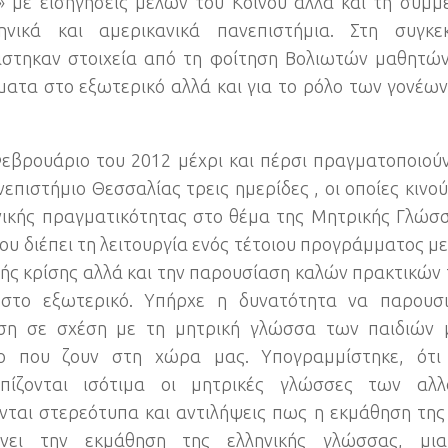
» με εισηγήσεις μελών του Κοινού αλλά και τη συμ
ηνικά και αμερικανικά πανεπιστήμια
.
Στη συγκε
στηκαν στοιχεία από τη φοίτηση Βολιωτών μαθητώ
ατα στο εξωτερικό αλλά και για το ρόλο των γονέων
εβρουάριο του
2012
μέχρι και πέρσι πραγματοποιού
νεπιστήμιο Θεσσαλίας τρεις ημερίδες
,
οι οποίες κινο
νικής πραγματικότητας στο θέμα της Μητρικής Γλώσ
ου διέπει τη λειτουργία ενός τέτοιου προγράμματος με
κής κρίσης αλλά και την παρουσίαση καλών πρακτικών
 στο εξωτερικό
.
Υπήρχε η δυνατότητα να παρουσι
υση σε σχέση με τη μητρική γλώσσα των παιδιών 
ο που ζουν στη χώρα μας
.
Υπογραμμίστηκε
,
ότι
ωπίζονται ισότιμα οι μητρικές γλώσσες των αλ
νται στερεότυπα και αντιλήψεις πως η εκμάθηση τη
ύνει την εκμάθηση της ελληνικής γλώσσας
,
μι