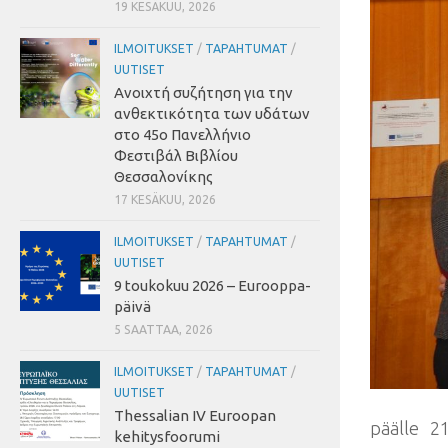
19 KESÄKUU, 2026
ILMOITUKSET
/
TAPAHTUMAT
/
UUTISET
Ανοιχτή συζήτηση για την
ανθεκτικότητα των υδάτων
στο 45ο Πανελλήνιο
Φεστιβάλ Βιβλίου
Θεσσαλονίκης
17 KESÄKUU, 2026
ILMOITUKSET
/
TAPAHTUMAT
/
UUTISET
9 toukokuu 2026 – Eurooppa-
päivä
5 SAATTAA, 2026
ILMOITUKSET
/
TAPAHTUMAT
/
UUTISET
Thessalian IV Euroopan
päälle 
kehitysfoorumi