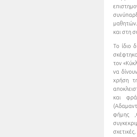
επιστημο
συνύπαρξ
μαθητών
και στη 
Το ίδιο 
σκέφτηκ
τον «Κύκ
να δίνου
χρήση τ
αποκλεισ
και φρά
(
Αδαμαντ
φήμης
,
συγκεκρι
σχετικές