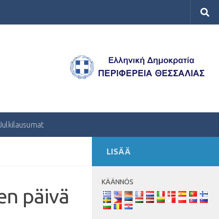
Julkilausumat
LISÄÄ
KÄÄNNÖS
en päivä