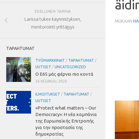
äidin
EDELLINEN TARINA
Larissa tukee käynnistyksen,
MUKAAN
HA
mentorointi yrittäjyys
TAPAHTUMAT
TYÖMARKKINAT
/
TAPAHTUMAT
/
UUTISET
/
UNCATEGORIZED
Ο Ε65 μάς φέρνει πιο κοντά
26 KESÄKUU, 2026
ILMOITUKSET
/
TAPAHTUMAT
/
UUTISET
«Protect what matters – Our
Democracy»
:
Η νέα καμπάνια
της Ευρωπαϊκής Επιτροπής
για την προστασία της
δημοκρατίας