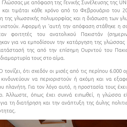
 Γλώσσας με απόφαση της Γενικής Συνέλευσης της U
9
και τιμάται κάθε χρόνο από το Φεβρουάριο του
20
 της γλωσσικής πολυμορφίας και η διάσωση των γλ
νιστούν
.
Αφορμή γι ’αυτή την απόφαση στάθηκε η σ
ταν φοιτητές του ανατολικού Πακιστάν
(
σημερι
καν για να εμποδίσουν την κατάργηση της γλώσσας 
κατάστασή της από την επίσημη Ουρντού του Πακι
 διαμαρτυρία τους στο αίμα
.
 τονίζει
,
ότι σχεδόν οι μισές από τις περίπου
6.000
ο
κινδυνεύουν να περιοριστούν ή ακόμη και να εξαφ
ου πλανήτη
.
Για τον λόγο αυτό
,
η προστασία τους έχει
ο
.
Άλλωστε
,
όπως έχει συχνά ειπωθεί
,
η γλώσσα εί
 για τη διατήρηση και την ανάπτυξη της άυλης πολιτι
ότητας
.