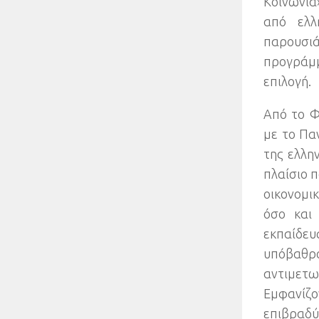
Κοινωνία
από ελλ
παρουσιά
προγράμμ
επιλογή
.
Από το Φ
με το Πα
της ελλη
πλαίσιο π
οικονομι
όσο και
εκπαίδε
υπόβαθρ
αντιμετ
Εμφανίζο
επιβραδ