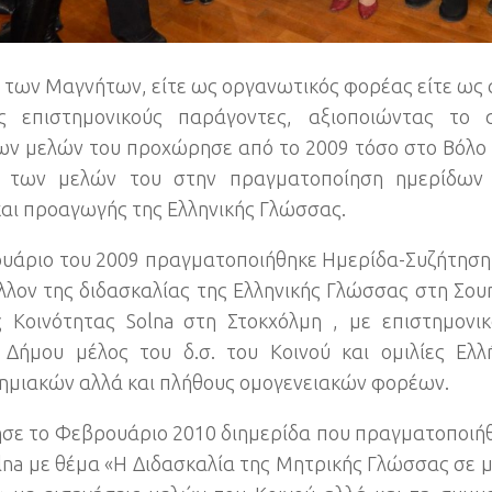
ν των Μαγνήτων
,
είτε ως οργανωτικός φορέας είτε ως
ς επιστημονικούς παράγοντες
,
αξιοποιώντας το 
ων μελών του προχώρησε από το
2009
τόσο στο Βόλο 
ς των μελών του στην πραγματοποίηση ημερίδων
και προαγωγής της Ελληνικής Γλώσσας
.
υάριο του
2009
πραγματοποιήθηκε Ημερίδα-Συζήτηση 
έλλον της διδασκαλίας της Ελληνικής Γλώσσας στη Σου
ς Κοινότητας Solna στη Στοκχόλμη
,
με επιστημονι
 Δήμου μέλος του δ.σ
.
του Κοινού και ομιλίες Ελ
ημιακών αλλά και πλήθους ομογενειακών φορέων
.
σε το Φεβρουάριο
2010
διημερίδα που πραγματοποιή
lna με θέμα «Η Διδασκαλία της Μητρικής Γλώσσας σε μ