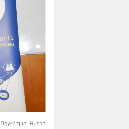
η Παγκόσμια Hμέρα