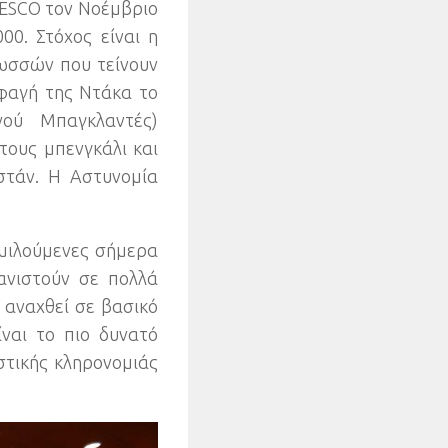
NESCO τον Νοέμβριο
00.
Στόχος είναι η
ωσσών που τείνουν
φαγή της Ντάκα το
νού Μπαγκλαντές
)
τους μπενγκάλι και
στάν
.
Η Αστυνομία
μιλούμενες σήμερα
ανιστούν σε πολλά
 αναχθεί σε βασικό
ναι το πιο δυνατό
στικής κληρονομιάς