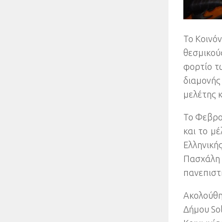
Το Κοινό
θεσμικού
φορτίο τ
διαμονή
μελέτης 
Το Φεβρο
και το μ
Ελληνική
Πασχάλη
πανεπιστ
Ακολούθη
Δήμου So