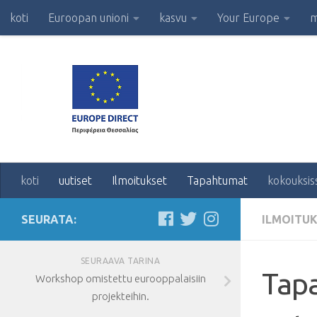
koti
Euroopan unioni
kasvu
Your Europe
m
koti
uutiset
Ilmoitukset
Tapahtumat
kokouksis
SEURATA:
ILMOITU
SEURAAVA TARINA
Tapa
Workshop omistettu eurooppalaisiin
projekteihin.