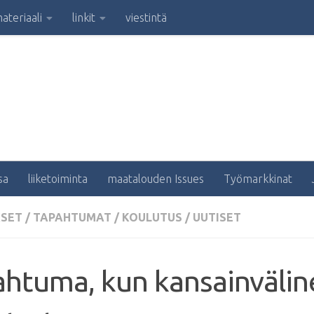
ateriaali
linkit
viestintä
sa
liiketoiminta
maatalouden Issues
Työmarkkinat
KSET
/
TAPAHTUMAT
/
KOULUTUS
/
UUTISET
htuma, kun kansainvälin