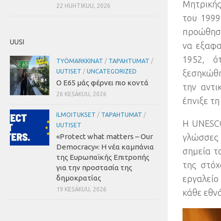
Μητρικής
22 HUHTIKUU, 2026
του
199
προώθηση
UUSI
να εξαφα
1952,
ό
TYÖMARKKINAT
/
TAPAHTUMAT
/
UUTISET
/
UNCATEGORIZED
ξεσηκώθη
Ο Ε65 μάς φέρνει πιο κοντά
την αντι
26 KESÄKUU, 2026
έπνιξε τη
ILMOITUKSET
/
TAPAHTUMAT
/
Η UNESCO
UUTISET
«Protect what matters – Our
γλώσσες 
Democracy»
:
Η νέα καμπάνια
σημεία τ
της Ευρωπαϊκής Επιτροπής
της στόχ
για την προστασία της
δημοκρατίας
εργαλείο
19 KESÄKUU, 2026
κάθε εθν