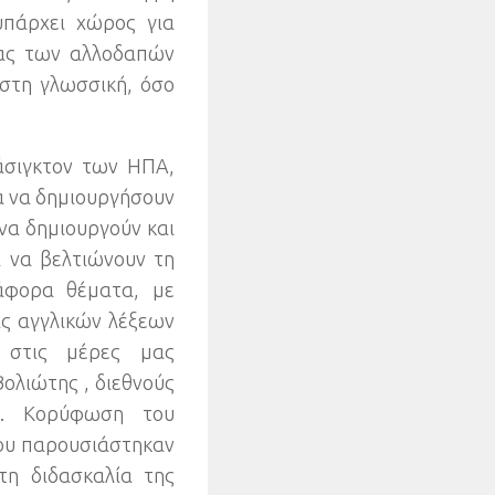
υπάρχει χώρος για
σας των αλλοδαπών
 στη γλωσσική
,
όσο
άσιγκτον των ΗΠΑ
,
α να δημιουργήσουν
να δημιουργούν και
ι να βελτιώνουν τη
ιάφορα θέματα
,
με
ις αγγλικών λέξεων
 στις μέρες μας
Βολιώτης
,
διεθνούς
.
Κορύφωση του
ου παρουσιάστηκαν
τη διδασκαλία της