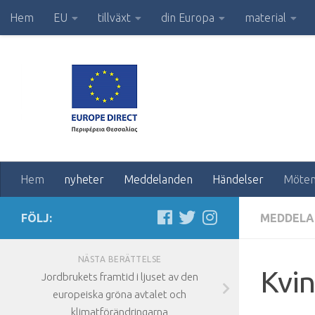
Hem
EU
tillväxt
din Europa
material
Hem
nyheter
Meddelanden
Händelser
Möte
FÖLJ:
MEDDELA
NÄSTA BERÄTTELSE
Kvin
Jordbrukets framtid i ljuset av den
europeiska gröna avtalet och
klimatförändringarna