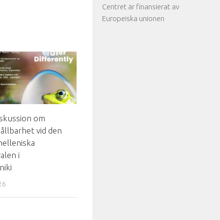
Centret är finansierat av
Europeiska unionen
skussion om
ållbarhet vid den
helleniska
alen i
niki
26