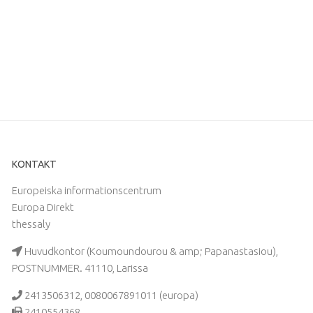
KONTAKT
Europeiska informationscentrum
Europa Direkt
thessaly
Huvudkontor (Koumoundourou & amp; Papanastasiou),
POSTNUMMER. 41110, Larissa
2413506312, 0080067891011 (europa)
2410554368