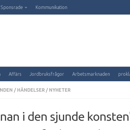
Sponsrade
Kommunikation
n
Affärs
Jordbruksfrågor
Arbetsmarknaden
prokl
NDEN
/
HÄNDELSER
/
NYHETER
nan i den sjunde konsten"