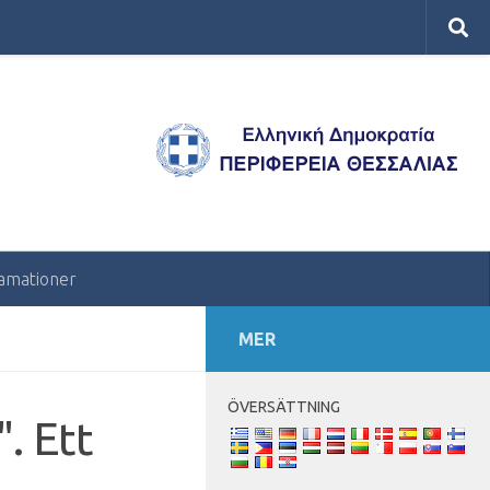
amationer
MER
ÖVERSÄTTNING
. Ett