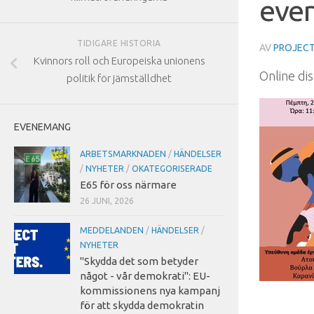
eve
TIDIGARE HISTORIA
AV
PROJECT
Kvinnors roll och Europeiska unionens
Online di
politik för jämställdhet
EVENEMANG
ARBETSMARKNADEN
/
HÄNDELSER
/
NYHETER
/
OKATEGORISERADE
E65 för oss närmare
26 JUNI, 2026
MEDDELANDEN
/
HÄNDELSER
/
NYHETER
"Skydda det som betyder
något - vår demokrati": EU-
kommissionens nya kampanj
för att skydda demokratin