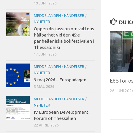
19 JUNI, 2026
MEDDELANDEN
/
HÄNDELSER
/
DU K
NYHETER
Öppen diskussion om vattens
hållbarhet vid den 45:e
panhelleniska bokfestivalen i
Thessaloniki
17 JUNI, 2026
MEDDELANDEN
/
HÄNDELSER
/
NYHETER
9 maj 2026 – Europadagen
E65 för o
5 MAJ, 2026
26 JUNI 202
MEDDELANDEN
/
HÄNDELSER
/
NYHETER
IV European Development
Forum of Thessalien
22 APRIL, 2026