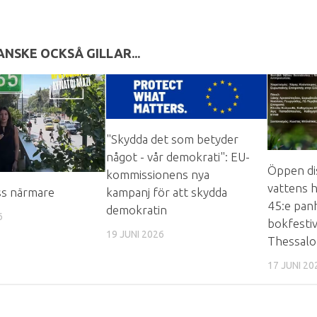
ANSKE OCKSÅ GILLAR...
"Skydda det som betyder
något - vår demokrati": EU-
Öppen di
kommissionens nya
vattens h
ss närmare
kampanj för att skydda
45:e pan
demokratin
6
bokfestiv
19 JUNI 2026
Thessalo
17 JUNI 20