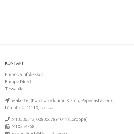
KONTAKT
Euroopa Infokeskus
Europe Direct
Tessaalia
peakorter (Koumoundourou & amp; Papanastasiou),
tõmblukk. 41110, Larissa
2413506312, 0080067891011 (Euroopa)
2410554368
europedirect@thessaly.gov.gr