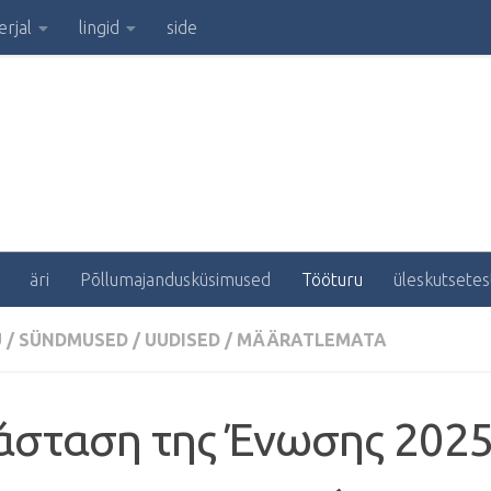
rjal
lingid
side
äri
Põllumajandusküsimused
Tööturu
üleskutsetes
U
/
SÜNDMUSED
/
UUDISED
/
MÄÄRATLEMATA
άσταση της Ένωσης
2025