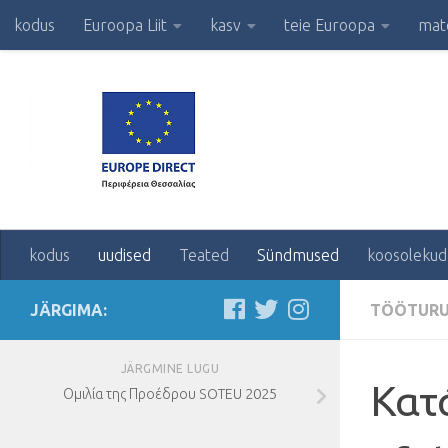
kodus
Euroopa Liit
kasv
teie Euroopa
mate
kodus
uudised
Teated
Sündmused
koosolekud
JÄRGIMA:
TÖÖTUR
JÄRGMINE LUGU
Κατ
2025
Ομιλία της Προέδρου SOTEU