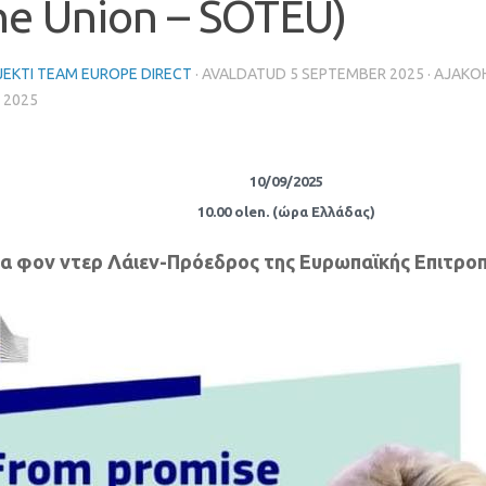
he Union
– SOTEU)
EKTI TEAM EUROPE DIRECT
· AVALDATUD
5 SEPTEMBER 2025
· AJAK
 2025
10/09/2025
10.00 olen. (
ώρα Ελλάδας
)
 φον ντερ Λάιεν-Πρόεδρος της Ευρωπαϊκής Επιτρο