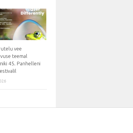
rutelu vee
avuse teemal
iki 45. Panhelleni
stivalil
026