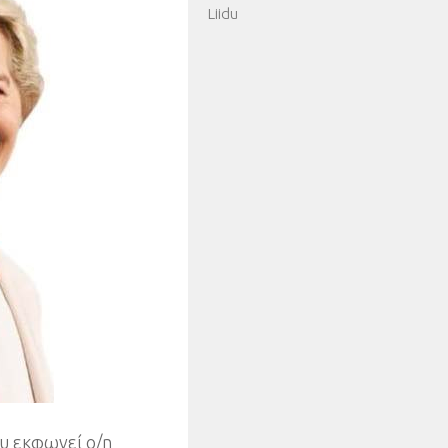
Liidu
υ εκφωνεί ο/η