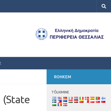
t
ROHKEM
TÕLKIMINE
 (
State