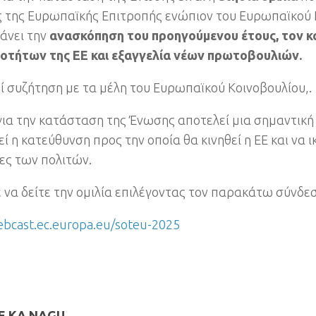
 της Ευρωπαϊκής Επιτροπής ενώπιον του Ευρωπαϊκού 
άνει την
ανασκόπηση του προηγούμενου έτους
,
τον κ
οτήτων της ΕΕ και εξαγγελία νέων πρωτοβουλιών
.
ί συζήτηση με τα μέλη του Ευρωπαϊκού Κοινοβουλίου
,.
για την κατάσταση της Ένωσης αποτελεί μια σημαντική 
ί η κατεύθυνση προς την οποία θα κινηθεί η ΕΕ και να 
ες των πολιτών
.
 να δείτε την ομιλία επιλέγοντας τον παρακάτω σύνδε
ebcast.ec.europa.eu/soteu-2025
 KA NAGU ...