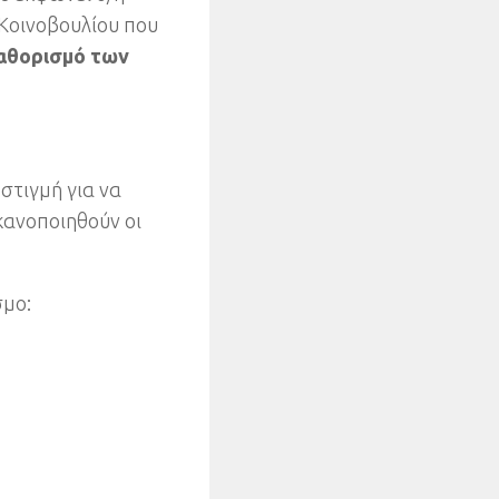
Κοινοβουλίου που
αθορισμό των
στιγμή για να
ικανοποιηθούν οι
σμο
: