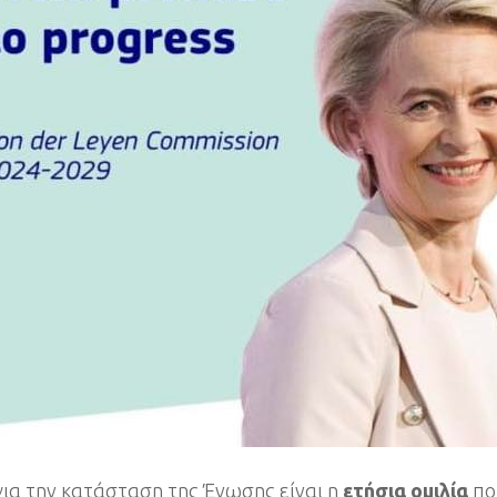
για την κατάσταση της Ένωσης είναι η
ετήσια ομιλία
πο