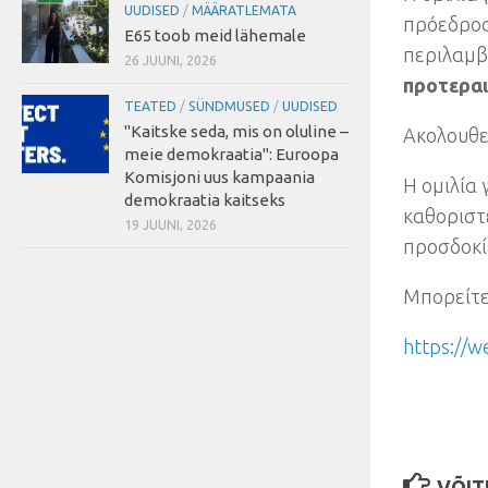
UUDISED
/
MÄÄRATLEMATA
πρόεδρος
E65 toob meid lähemale
περιλαμβ
26 JUUNI, 2026
προτεραι
TEATED
/
SÜNDMUSED
/
UUDISED
"Kaitske seda, mis on oluline –
Ακολουθε
meie demokraatia": Euroopa
Komisjoni uus kampaania
Η ομιλία 
demokraatia kaitseks
καθοριστε
19 JUUNI, 2026
προσδοκί
Μπορείτε
https://w
VÕITE