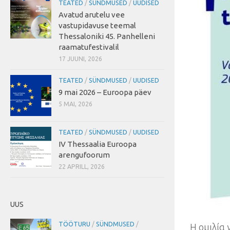
TEATED
/
SÜNDMUSED
/
UUDISED
Avatud arutelu vee
vastupidavuse teemal
Thessaloniki 45. Panhelleni
raamatufestivalil
17 JUUNI, 2026
TEATED
/
SÜNDMUSED
/
UUDISED
9 mai 2026 – Euroopa päev
5 MAI, 2026
TEATED
/
SÜNDMUSED
/
UUDISED
IV Thessaalia Euroopa
arengufoorum
22 APRILL, 2026
UUS
TÖÖTURU
/
SÜNDMUSED
/
Η ομιλία 