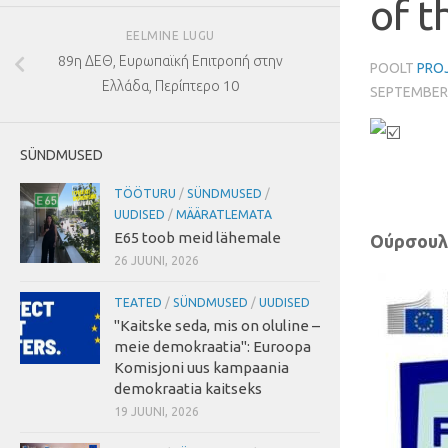
of t
EELMINE LUGU
89
,
η ΔΕΘ
Ευρωπαϊκή Επιτροπή στην
POOLT
PROJ
,
10
Ελλάδα
Περίπτερο
SEPTEMBER
SÜNDMUSED
TÖÖTURU
/
SÜNDMUSED
/
UUDISED
/
MÄÄRATLEMATA
E65 toob meid lähemale
Ούρσουλα
26 JUUNI, 2026
TEATED
/
SÜNDMUSED
/
UUDISED
"Kaitske seda, mis on oluline –
meie demokraatia": Euroopa
Komisjoni uus kampaania
demokraatia kaitseks
19 JUUNI, 2026