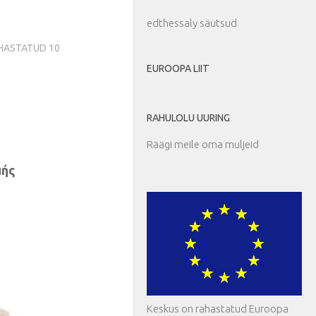
edthessaly säutsud
OHASTATUD
10
EUROOPA LIIT
RAHULOLU UURING
Räägi meile oma muljeid
πής
Keskus on rahastatud Euroopa