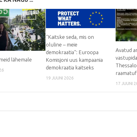
"Kaitske seda, mis on
oluline – meie
Avatud a
demokraatia": Euroopa
vastupid
meid lähemale
Komisjoni uus kampaania
Thessalon
demokraatia kaitseks
26
raamatufe
19 JUUNI 2026
17 JUUNI 2