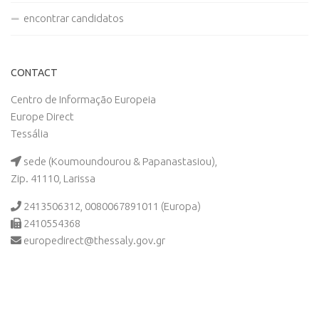
encontrar candidatos
CONTACT
Centro de Informação Europeia
Europe Direct
Tessália
sede (Koumoundourou & Papanastasiou),
Zip. 41110, Larissa
2413506312, 0080067891011 (Europa)
2410554368
europedirect@thessaly.gov.gr