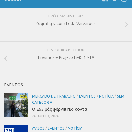
PRÓXIMA HISTÓRIA
Zografigisi com Leda Varvarousi
HISTÓRIA ANTERIOR
Erasmus + Projeto EMC 17-19
EVENTOS
MERCADO DE TRABALHO
/
EVENTOS
/
NOTÍCIA
/
SEM
CATEGORIA
Ο Ε65 μάς φέρνει πιο κοντά
26 JUNHO, 2026
AVISOS
/
EVENTOS
/
NOTÍCIA