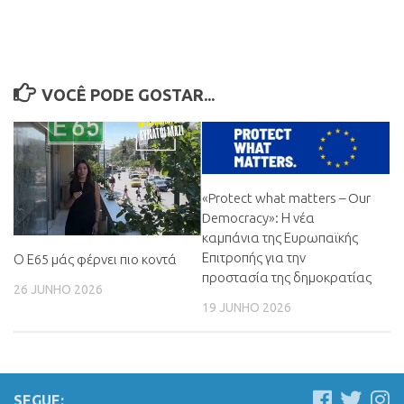
VOCÊ PODE GOSTAR...
«Protect what matters – Our
Democracy»
:
Η νέα
καμπάνια της Ευρωπαϊκής
Επιτροπής για την
Ο Ε65 μάς φέρνει πιο κοντά
προστασία της δημοκρατίας
26 JUNHO 2026
19 JUNHO 2026
SEGUE: