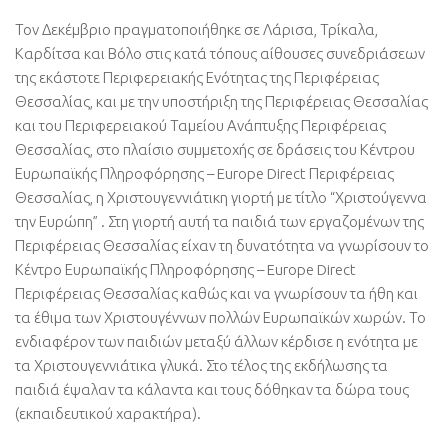
Τον Δεκέμβριο πραγματοποιήθηκε σε Λάρισα
,
Τρίκαλα
,
Καρδίτσα και Βόλο στις κατά τόπους αίθουσες συνεδριάσεων
της εκάστοτε Περιφερειακής Ενότητας της Περιφέρειας
Θεσσαλίας
,
και με την υποστήριξη της Περιφέρειας Θεσσαλίας
και του Περιφερειακού Ταμείου Ανάπτυξης Περιφέρειας
Θεσσαλίας
,
στο πλαίσιο συμμετοχής σε δράσεις του Κέντρου
Ευρωπαϊκής Πληροφόρησης – Europe Direct Περιφέρειας
Θεσσαλίας
,
η Χριστουγεννιάτικη γιορτή με τίτλο “Χριστούγεννα
την Ευρώπη”
.
Στη γιορτή αυτή τα παιδιά των εργαζομένων της
Περιφέρειας Θεσσαλίας είχαν τη δυνατότητα να γνωρίσουν το
Κέντρο Ευρωπαϊκής Πληροφόρησης
–
Europe Direct
Περιφέρειας Θεσσαλίας καθώς και να γνωρίσουν τα ήθη και
τα έθιμα των Χριστουγέννων πολλών Ευρωπαϊκών χωρών
.
Το
ενδιαφέρον των παιδιών μεταξύ άλλων κέρδισε η ενότητα με
τα Χριστουγεννιάτικα γλυκά
.
Στο τέλος της εκδήλωσης τα
παιδιά έψαλαν τα κάλαντα και τους δόθηκαν τα δώρα τους
(
εκπαιδευτικού χαρακτήρα
).