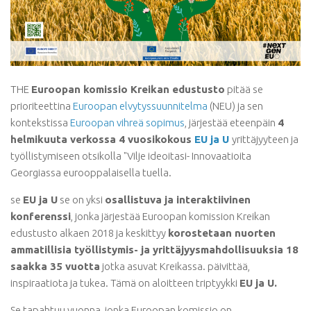
THE
Euroopan komissio Kreikan edustusto
pitää se
prioriteettina
Euroopan elvytyssuunnitelma
(NEU) ja sen
kontekstissa
Euroopan vihreä sopimus
, järjestää eteenpäin
4
helmikuuta verkossa 4 vuosikokous
EU ja U
yrittäjyyteen ja
työllistymiseen otsikolla "Vilje ideoitasi- Innovaatioita
Georgiassa eurooppalaisella tuella.
se
EU ja U
se on yksi
osallistuva ja interaktiivinen
konferenssi
, jonka järjestää Euroopan komission Kreikan
edustusto alkaen 2018 ja keskittyy
korostetaan nuorten
ammatillisia työllistymis- ja yrittäjyysmahdollisuuksia 18
saakka 35 vuotta
jotka asuvat Kreikassa. päivittää,
inspiraatiota ja tukea. Tämä on aloitteen triptyykki
EU ja U.
Se tapahtuu vuonna, jonka Euroopan komissio on