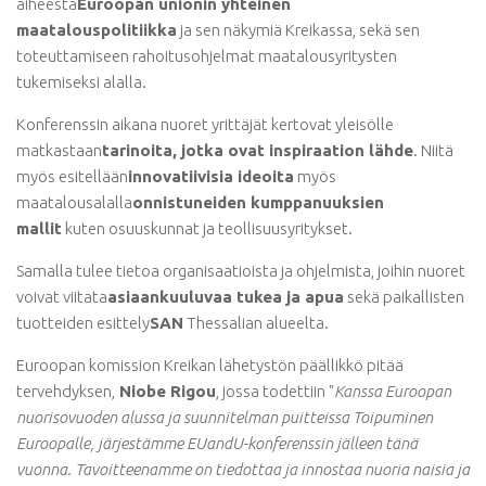
aiheesta
Euroopan unionin yhteinen
maatalouspolitiikka
ja sen näkymiä Kreikassa, sekä sen
toteuttamiseen rahoitusohjelmat maatalousyritysten
tukemiseksi alalla.
Konferenssin aikana nuoret yrittäjät kertovat yleisölle
matkastaan
tarinoita, jotka ovat inspiraation lähde
. Niitä
myös esitellään
innovatiivisia ideoita
myös
maatalousalalla
onnistuneiden kumppanuuksien
mallit
kuten osuuskunnat ja teollisuusyritykset.
Samalla tulee tietoa organisaatioista ja ohjelmista, joihin nuoret
voivat viitata
asiaankuuluvaa tukea ja apua
sekä paikallisten
tuotteiden esittely
SAN
Thessalian alueelta.
Euroopan komission Kreikan lähetystön päällikkö pitää
tervehdyksen,
Niobe Rigou
, jossa todettiin "
Kanssa Euroopan
nuorisovuoden alussa ja suunnitelman puitteissa Toipuminen
Euroopalle, järjestämme EUandU-konferenssin jälleen tänä
vuonna. Tavoitteenamme on tiedottaa ja innostaa nuoria naisia ​​ja