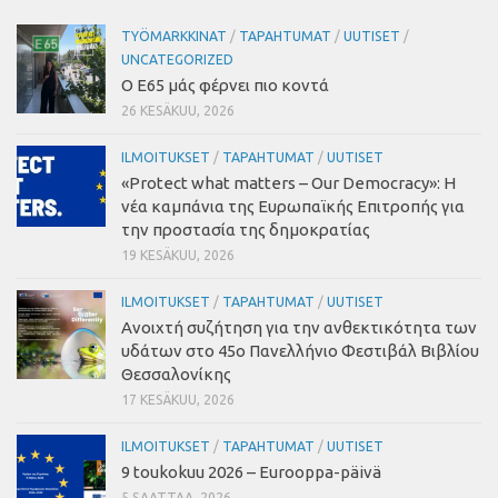
TYÖMARKKINAT
/
TAPAHTUMAT
/
UUTISET
/
UNCATEGORIZED
Ο Ε65 μάς φέρνει πιο κοντά
26 KESÄKUU, 2026
ILMOITUKSET
/
TAPAHTUMAT
/
UUTISET
«Protect what matters – Our Democracy»
:
Η
νέα καμπάνια της Ευρωπαϊκής Επιτροπής για
την προστασία της δημοκρατίας
19 KESÄKUU, 2026
ILMOITUKSET
/
TAPAHTUMAT
/
UUTISET
Ανοιχτή συζήτηση για την ανθεκτικότητα των
υδάτων στο 45ο Πανελλήνιο Φεστιβάλ Βιβλίου
Θεσσαλονίκης
17 KESÄKUU, 2026
ILMOITUKSET
/
TAPAHTUMAT
/
UUTISET
9 toukokuu 2026 – Eurooppa-päivä
5 SAATTAA, 2026