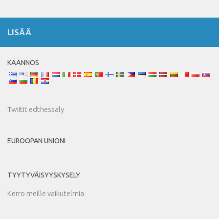
LISÄÄ
KÄÄNNÖS
Twiitit edthessaly
EUROOPAN UNIONI
TYYTYVÄISYYSKYSELY
Kerro meille vaikutelmia