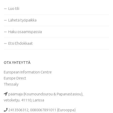
Luo tili
Lähetä työpaikka
Haku osaamispassia
Etsi Ehdokkaat
OTA YHTEYTTÄ
European Information Centre
Europe Direct
Thessaly
päämaja (Koumoundourou & Papanastasiou),
vetoketju. 41110, Larissa
2413506312, 0080067891011 (Eurooppa)