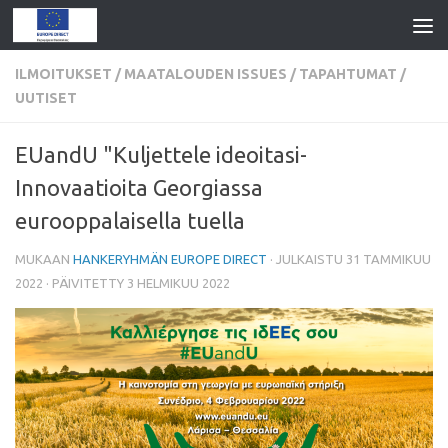
ILMOITUKSET
/
MAATALOUDEN ISSUES
/
TAPAHTUMAT
/
UUTISET
EUandU "Kuljettele ideoitasi-
Innovaatioita Georgiassa
eurooppalaisella tuella
MUKAAN
HANKERYHMÄN EUROPE DIRECT
· JULKAISTU
31 TAMMIKUU
2022
· PÄIVITETTY
3 HELMIKUU 2022