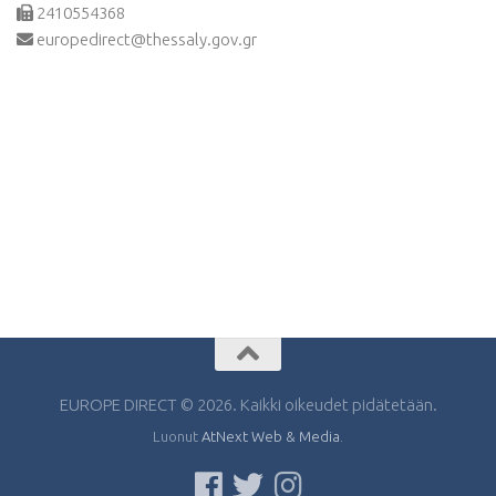
2410554368
europedirect@thessaly.gov.gr
EUROPE DIRECT © 2026. Kaikki oikeudet pidätetään.
Luonut
AtNext Web & Media
.