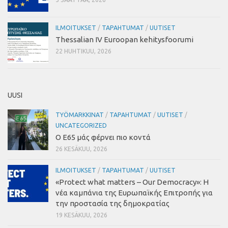
ILMOITUKSET
/
TAPAHTUMAT
/
UUTISET
Thessalian IV Euroopan kehitysfoorumi
22 HUHTIKUU, 2026
UUSI
TYÖMARKKINAT
/
TAPAHTUMAT
/
UUTISET
/
UNCATEGORIZED
Ο Ε65 μάς φέρνει πιο κοντά
26 KESÄKUU, 2026
ILMOITUKSET
/
TAPAHTUMAT
/
UUTISET
«Protect what matters – Our Democracy»
:
Η
νέα καμπάνια της Ευρωπαϊκής Επιτροπής για
την προστασία της δημοκρατίας
19 KESÄKUU, 2026