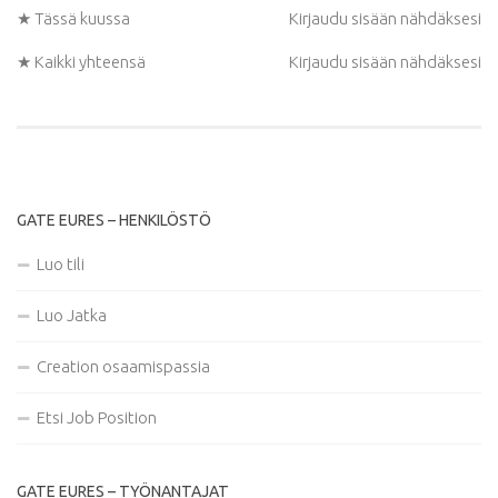
★ Tässä kuussa
Kirjaudu sisään nähdäksesi
★ Kaikki yhteensä
Kirjaudu sisään nähdäksesi
GATE EURES – HENKILÖSTÖ
Luo tili
Luo Jatka
Creation osaamispassia
Etsi Job Position
GATE EURES – TYÖNANTAJAT