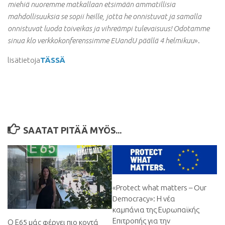
miehiä nuoremme matkallaan etsimään ammatillisia
mahdollisuuksia se sopii heille, jotta he onnistuvat ja samalla
onnistuvat luoda toiveikas ja vihreämpi tulevaisuus! Odotamme
sinua klo verkkokonferenssimme EUandU päällä 4 helmikuu
».
lisätietoja
TÄSSÄ
SAATAT PITÄÄ MYÖS...
«Protect what matters – Our
Democracy»
:
Η νέα
καμπάνια της Ευρωπαϊκής
Επιτροπής για την
Ο Ε65 μάς φέρνει πιο κοντά