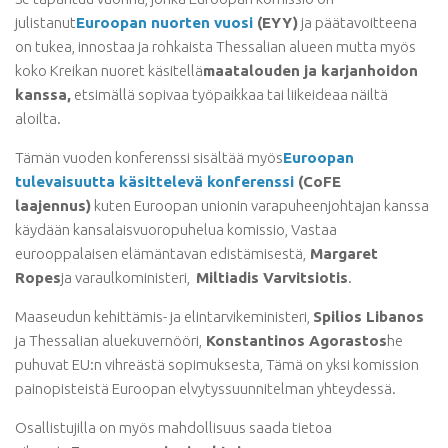
julistanut
Euroopan nuorten vuosi
(EYY)
ja päätavoitteena
on tukea, innostaa ja rohkaista Thessalian alueen mutta myös
koko Kreikan nuoret käsitellä
maatalouden ja karjanhoidon
kanssa,
etsimällä sopivaa työpaikkaa tai liikeideaa näiltä
aloilta.
Tämän vuoden konferenssi sisältää myös
Euroopan
tulevaisuutta käsittelevä konferenssi
(CoFE
laajennus)
kuten Euroopan unionin varapuheenjohtajan kanssa
käydään kansalaisvuoropuhelua komissio, Vastaa
eurooppalaisen elämäntavan edistämisestä,
Margaret
Ropes
ja varaulkoministeri,
Miltiadis Varvitsiotis
.
Maaseudun kehittämis- ja elintarvikeministeri,
Spilios Libanos
ja Thessalian aluekuvernööri,
Konstantinos Agorastos
he
puhuvat EU:n vihreästä sopimuksesta, Tämä on yksi komission
painopisteistä Euroopan elvytyssuunnitelman yhteydessä.
Osallistujilla on myös mahdollisuus saada tietoa