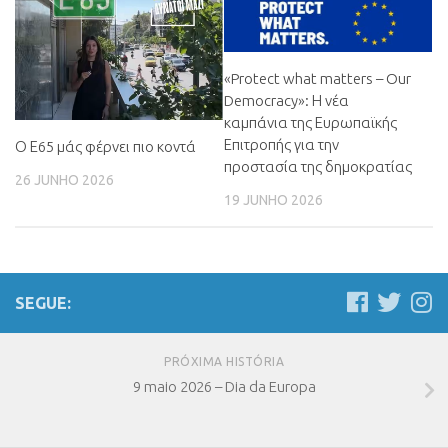
«Protect what matters – Our
Democracy»
:
Η νέα
καμπάνια της Ευρωπαϊκής
Επιτροπής για την
Ο Ε65 μάς φέρνει πιο κοντά
προστασία της δημοκρατίας
26 JUNHO 2026
19 JUNHO 2026
SEGUE:
PRÓXIMA HISTÓRIA
9 maio 2026 – Dia da Europa