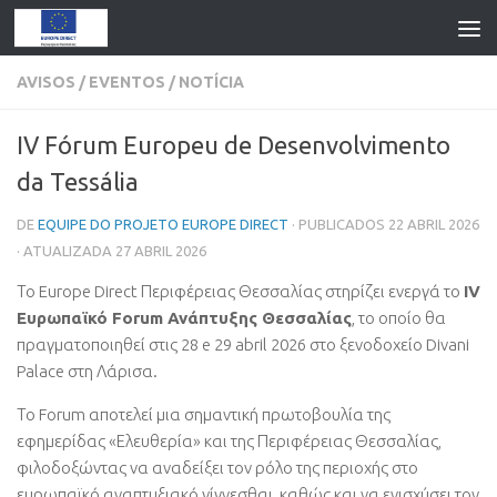
AVISOS
/
EVENTOS
/
NOTÍCIA
IV Fórum Europeu de Desenvolvimento
da Tessália
DE
EQUIPE DO PROJETO EUROPE DIRECT
· PUBLICADOS
22 ABRIL 2026
· ATUALIZADA
27 ABRIL 2026
Το Europe Direct Περιφέρειας Θεσσαλίας στηρίζει ενεργά το
IV
Ευρωπαϊκό Forum Ανάπτυξης Θεσσαλίας
,
το οποίο θα
πραγματοποιηθεί στις
28 e 29 abril 2026
στο ξενοδοχείο Divani
Palace στη Λάρισα
.
Το Forum αποτελεί μια σημαντική πρωτοβουλία της
εφημερίδας «Ελευθερία» και της Περιφέρειας Θεσσαλίας
,
φιλοδοξώντας να αναδείξει τον ρόλο της περιοχής στο
ευρωπαϊκό αναπτυξιακό γίγνεσθαι
,
καθώς και να ενισχύσει τον