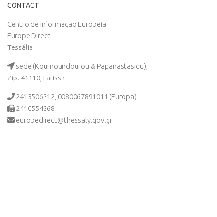
CONTACT
Centro de Informação Europeia
Europe Direct
Tessália
sede (Koumoundourou & Papanastasiou),
Zip. 41110, Larissa
2413506312, 0080067891011 (Europa)
2410554368
europedirect@thessaly.gov.gr