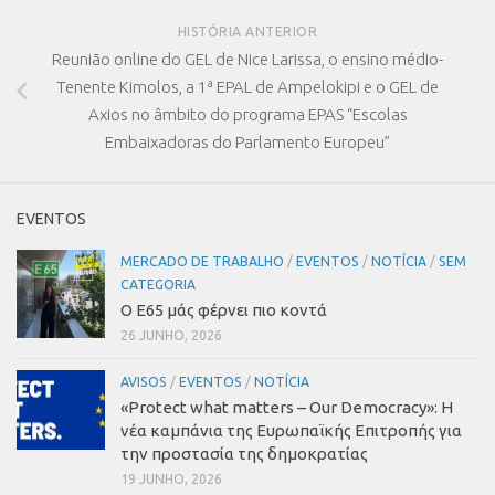
HISTÓRIA ANTERIOR
Reunião online do GEL de Nice Larissa, o ensino médio-
Tenente Kimolos, a 1ª EPAL de Ampelokipi e o GEL de
Axios no âmbito do programa EPAS “Escolas
Embaixadoras do Parlamento Europeu”
EVENTOS
MERCADO DE TRABALHO
/
EVENTOS
/
NOTÍCIA
/
SEM
CATEGORIA
Ο Ε65 μάς φέρνει πιο κοντά
26 JUNHO, 2026
AVISOS
/
EVENTOS
/
NOTÍCIA
«Protect what matters – Our Democracy»
:
Η
νέα καμπάνια της Ευρωπαϊκής Επιτροπής για
την προστασία της δημοκρατίας
19 JUNHO, 2026