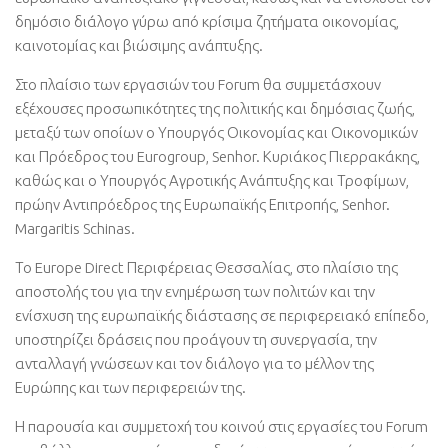
δημόσιο διάλογο γύρω από κρίσιμα ζητήματα οικονομίας
,
καινοτομίας και βιώσιμης ανάπτυξης
.
Στο πλαίσιο των εργασιών του Forum θα συμμετάσχουν
εξέχουσες προσωπικότητες της πολιτικής και δημόσιας ζωής
,
μεταξύ των οποίων ο Υπουργός Οικονομίας και Οικονομικών
και Πρόεδρος του Eurogroup
, Senhor.
Κυριάκος Πιερρακάκης
,
καθώς και ο Υπουργός Αγροτικής Ανάπτυξης και Τροφίμων
,
πρώην Αντιπρόεδρος της Ευρωπαϊκής Επιτροπής
, Senhor.
Margaritis Schinas.
Το Europe Direct Περιφέρειας Θεσσαλίας
,
στο πλαίσιο της
αποστολής του για την ενημέρωση των πολιτών και την
ενίσχυση της ευρωπαϊκής διάστασης σε περιφερειακό επίπεδο
,
υποστηρίζει δράσεις που προάγουν τη συνεργασία
,
την
ανταλλαγή γνώσεων και τον διάλογο για το μέλλον της
Ευρώπης και των περιφερειών της
.
Η παρουσία και συμμετοχή του κοινού στις εργασίες του Forum