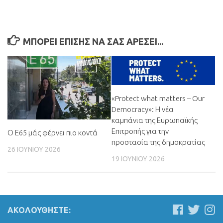
ΜΠΟΡΕΊ ΕΠΊΣΗΣ ΝΑ ΣΑΣ ΑΡΈΣΕΙ...
«Protect what matters – Our
Democracy»: Η νέα
καμπάνια της Ευρωπαϊκής
Επιτροπής για την
Ο Ε65 μάς φέρνει πιο κοντά
προστασία της δημοκρατίας
26 ΙΟΥΝΊΟΥ 2026
19 ΙΟΥΝΊΟΥ 2026
ΑΚΟΛΟΥΘΉΣΤΕ: