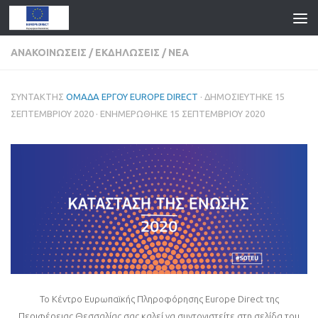
ΑΝΑΚΟΙΝΏΣΕΙΣ
/
ΕΚΔΗΛΏΣΕΙΣ
/
ΝΈΑ
ΣΥΝΤΆΚΤΗΣ
ΟΜΆΔΑ ΈΡΓΟΥ EUROPE DIRECT
· ΔΗΜΟΣΙΕΎΤΗΚΕ
15
ΣΕΠΤΕΜΒΡΊΟΥ 2020
· ΕΝΗΜΕΡΏΘΗΚΕ
15 ΣΕΠΤΕΜΒΡΊΟΥ 2020
Το Κέντρο Ευρωπαϊκής Πληροφόρησης Europe Direct της
Περιφέρειας Θεσσαλίας σας καλεί να συντονιστείτε στη σελίδα του