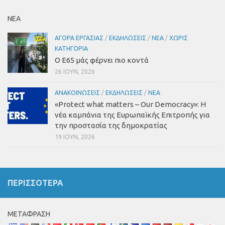
ΝΕΑ
ΑΓΟΡΆ ΕΡΓΑΣΊΑΣ
/
ΕΚΔΗΛΏΣΕΙΣ
/
ΝΈΑ
/
ΧΩΡΊΣ
ΚΑΤΗΓΟΡΊΑ
Ο Ε65 μάς φέρνει πιο κοντά
26 ΙΟΎΝ, 2026
ΑΝΑΚΟΙΝΏΣΕΙΣ
/
ΕΚΔΗΛΏΣΕΙΣ
/
ΝΈΑ
«Protect what matters – Our Democracy»: Η
νέα καμπάνια της Ευρωπαϊκής Επιτροπής για
την προστασία της δημοκρατίας
19 ΙΟΎΝ, 2026
ΠΕΡΙΣΣΌΤΕΡΑ
ΜΕΤΆΦΡΑΣΗ