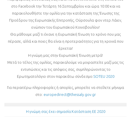
στο Facebook την Τετάρτη 16 Σεπτεμβρίου και ώρα 10:00 και να
παρακολουθήστε την ομιλία για την κατάσταση της Ένωσης της
Προέδρου της Ευρωπαϊκής Επιτροπής, Ούρσουλα φον ντερ Λάιεν,
ενώπιον του Ευρωπαϊκού Κοινοβουλίου!
Θα μάθουμε μαζί τι έκανε η Ευρωπαϊκή Ένωση το χρόνο που μας
πέρασε, αλλά και ποιες θα είναι η προτεραιότητες για τη χρονιά που
έρχεται!
Η γνώμη μας στην Ευρωπαϊκή Ένωση μετρά!
Μετά το τέλος της ομιλίας, παρακαλούμε να μοιραστείτε μαζί μας τις
εντυπώσεις και τις απόψεις σας, συμπληρώνοντας το
Ερωτηματολόγιο στον παρακάτω σύνδεσμο:
SOTEU 2020
Για περαιτέρω πληροφορίες ή απορίες, μπορείτε να στείλετε μήνυμα
στο:
europedirect@thessaly.gov.gr
Η γνώμη σας έχει σημασία:Κατάσταση ΕΕ 2020