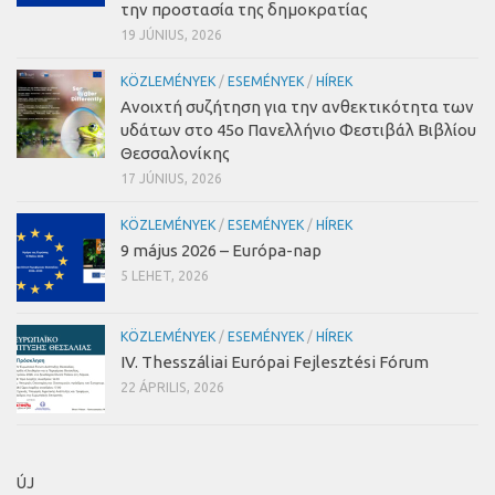
την προστασία της δημοκρατίας
19 JÚNIUS, 2026
KÖZLEMÉNYEK
/
ESEMÉNYEK
/
HÍREK
Ανοιχτή συζήτηση για την ανθεκτικότητα των
υδάτων στο 45ο Πανελλήνιο Φεστιβάλ Βιβλίου
Θεσσαλονίκης
17 JÚNIUS, 2026
KÖZLEMÉNYEK
/
ESEMÉNYEK
/
HÍREK
9 május 2026 – Európa-nap
5 LEHET, 2026
KÖZLEMÉNYEK
/
ESEMÉNYEK
/
HÍREK
IV. Thesszáliai Európai Fejlesztési Fórum
22 ÁPRILIS, 2026
ÚJ