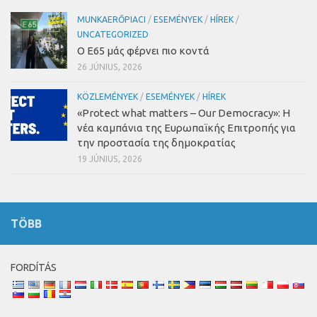
MUNKAERŐPIACI
/
ESEMÉNYEK
/
HÍREK
/
UNCATEGORIZED
Ο Ε65 μάς φέρνει πιο κοντά
26 JÚNIUS, 2026
KÖZLEMÉNYEK
/
ESEMÉNYEK
/
HÍREK
«Protect what matters – Our Democracy»
:
Η
νέα καμπάνια της Ευρωπαϊκής Επιτροπής για
την προστασία της δημοκρατίας
19 JÚNIUS, 2026
TÖBB
FORDÍTÁS