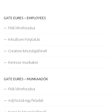
GATE EURES – EMPLOYEES
Fiók létrehozása
Készítsen Folytatás
Creation készségútlevél
Keresse munkakör
GATE EURES – MUNKAADÓK
Fiók létrehozása
Adj hozzá egy feladat
Keresés készségútlevél