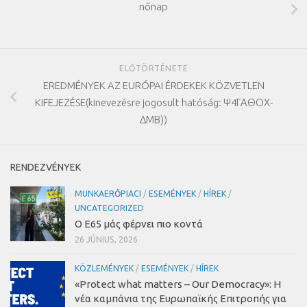
nőnap
ELŐTÖRTÉNETE
EREDMÉNYEK AZ EURÓPAI ÉRDEKEK KÖZVETLEN
KIFEJEZÉSE(kinevezésre jogosult hatóság: Ψ4ΓΑΘΟΧ-
ΔΜΒ))
RENDEZVÉNYEK
MUNKAERŐPIACI
/
ESEMÉNYEK
/
HÍREK
/
UNCATEGORIZED
Ο Ε65 μάς φέρνει πιο κοντά
26 JÚNIUS, 2026
KÖZLEMÉNYEK
/
ESEMÉNYEK
/
HÍREK
«Protect what matters – Our Democracy»
:
Η
νέα καμπάνια της Ευρωπαϊκής Επιτροπής για