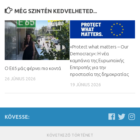
MÉG SZINTÉN KEDVELHETED...
«Protect what matters – Our
Democracy»
:
Η νέα
καμπάνια της Ευρωπαϊκής
Επιτροπής για την
Ο Ε65 μάς φέρνει πιο κοντά
προστασία της δημοκρατίας
26 JÚNIUS 2026
19 JÚNIUS 2026
KÖVESSE:
KÖVETKEZŐ TÖRTÉNET