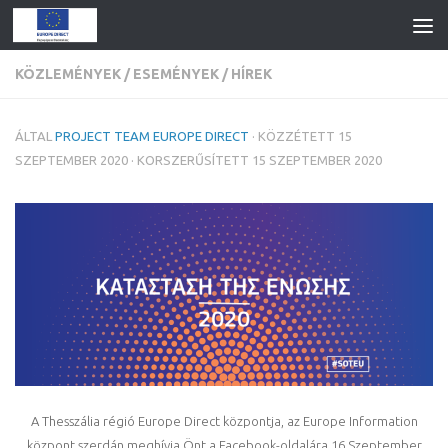
KÖZLEMÉNYEK
/
ESEMÉNYEK
/
HÍREK
ÁLTAL
PROJECT TEAM EUROPE DIRECT
· KÖZZÉTETT
15
SZEPTEMBER 2020
· KORSZERŰSÍTETT
15 SZEPTEMBER 2020
A Thesszália régió Europe Direct központja, az Europe Information
központ szerdán meghívja Önt a Facebook-oldalára 16 Szeptember