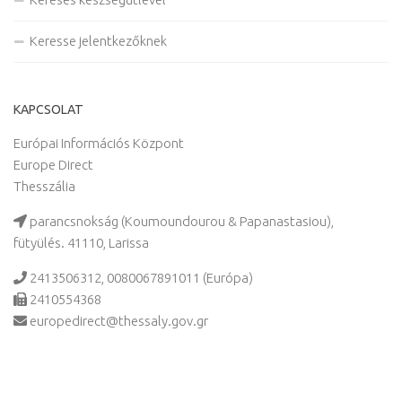
Keresse jelentkezőknek
KAPCSOLAT
Európai Információs Központ
Europe Direct
Thesszália
parancsnokság (Koumoundourou & Papanastasiou),
fütyülés. 41110, Larissa
2413506312, 0080067891011 (Európa)
2410554368
europedirect@thessaly.gov.gr