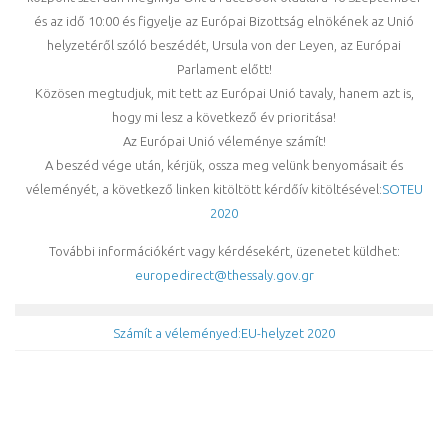
és az idő 10:00 és figyelje az Európai Bizottság elnökének az Unió
helyzetéről szóló beszédét, Ursula von der Leyen, az Európai
Parlament előtt!
Közösen megtudjuk, mit tett az Európai Unió tavaly, hanem azt is,
hogy mi lesz a következő év prioritása!
Az Európai Unió véleménye számít!
A beszéd vége után, kérjük, ossza meg velünk benyomásait és
véleményét, a következő linken kitöltött kérdőív kitöltésével:
SOTEU
2020
További információkért vagy kérdésekért, üzenetet küldhet:
europedirect@thessaly.gov.gr
Számít a véleményed:EU-helyzet 2020