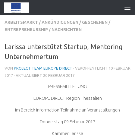
ARBEITSMARKT
/
ANKÜNDIGUNGEN
/
GESCHEHEN
/
ENTREPRENEURSHIP
/
NACHRICHTEN
Larissa unterstützt Startup, Mentoring
Unternehmertum
VON
PROJECT TEAM EUROPE DIRECT
· VERÖFFENTLICHT
10 FEBRUAR
2017
· AKTUALISIERT
20 FEBRUAR 2017
PRESSEMITTEILUNG
EUROPE DIRECT Region Thessalien
Im Bereich Information Teilnahme an Veranstaltungen
Donnerstag 09 Februar 2017
Kammer Larissa