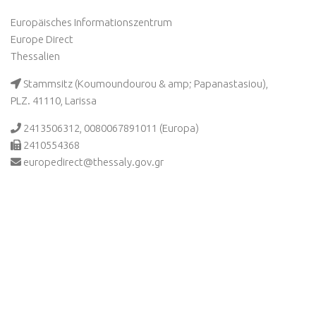
Europäisches Informationszentrum
Europe Direct
Thessalien
Stammsitz (Koumoundourou & amp; Papanastasiou),
PLZ. 41110, Larissa
2413506312, 0080067891011 (Europa)
2410554368
europedirect@thessaly.gov.gr