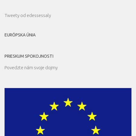
Tweety od edessessaly
EURÓPSKA ÚNIA
PRIESKUM SPOKOJNOSTI
Povedzte nám svoje dojmy