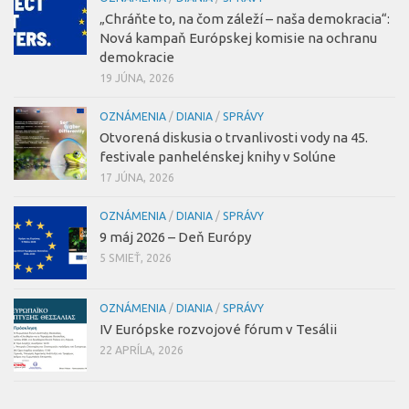
„Chráňte to, na čom záleží – naša demokracia“:
Nová kampaň Európskej komisie na ochranu
demokracie
19 JÚNA, 2026
OZNÁMENIA
/
DIANIA
/
SPRÁVY
Otvorená diskusia o trvanlivosti vody na 45.
festivale panhelénskej knihy v Solúne
17 JÚNA, 2026
OZNÁMENIA
/
DIANIA
/
SPRÁVY
9 máj 2026 – Deň Európy
5 SMIEŤ, 2026
OZNÁMENIA
/
DIANIA
/
SPRÁVY
IV Európske rozvojové fórum v Tesálii
22 APRÍLA, 2026