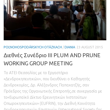
POĽNOHOSPODÁRSKYCH OTÁZKACH
/
DIANIA
23 AUGUST 2015
Διεθνές Συνέδριο III PLUM AND PRUNE
WORKING GROUP MEETING
Το ΑΤΕΙ Θεσσαλίας με το Εργαστήριο
«Δενδροκηπευτικών»
,
που διευθύνει ο Καθηγητής
Δενδροκομίας
,
Δρ
.
Αλέξανδρος Παπαχατζής
,
σαν
Πρόεδρος της Οργανωτικής Επιτροπής
,
σε συνεργασία με
το«Ευρωπαϊκό Δίκτυο Ερευνητικών Ινστιτούτων
Οπωροκηπευτικών»
(
EUFRIN
),
την Διεθνή Κοινότητα
Δενδροκηπευτικών Επιστημών
(
International Society for