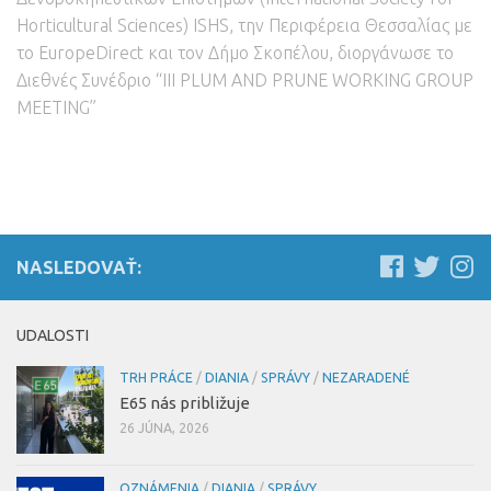
Horticultural Sciences
)
ISHS
,
την Περιφέρεια Θεσσαλίας με
το EuropeDirect και τον Δήμο Σκοπέλου
,
διοργάνωσε το
Διεθνές Συνέδριο “III PLUM AND PRUNE WORKING GROUP
MEETING”
NASLEDOVAŤ:
UDALOSTI
TRH PRÁCE
/
DIANIA
/
SPRÁVY
/
NEZARADENÉ
E65 nás približuje
26 JÚNA, 2026
OZNÁMENIA
/
DIANIA
/
SPRÁVY