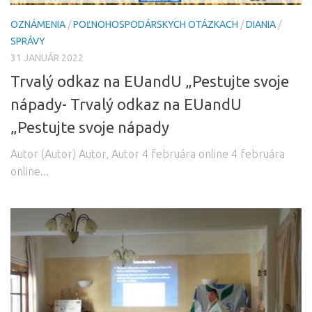
OZNÁMENIA
/
POĽNOHOSPODÁRSKYCH OTÁZKACH
/
DIANIA
/
SPRÁVY
31 JANUÁR 2022
Trvalý odkaz na EUandU „Pestujte svoje
nápady- Trvalý odkaz na EUandU
„Pestujte svoje nápady
Autor (Autor) Autor, Autor 4 februára online 4 februára
online...