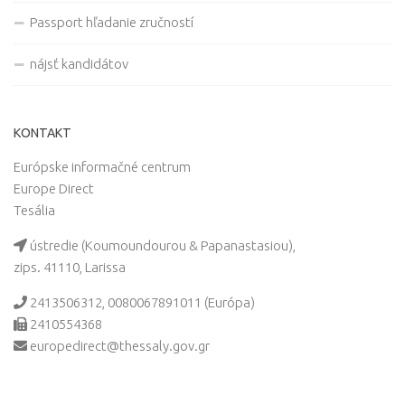
Passport hľadanie zručností
nájsť kandidátov
KONTAKT
Európske informačné centrum
Europe Direct
Tesália
ústredie (Koumoundourou & Papanastasiou),
zips. 41110, Larissa
2413506312, 0080067891011 (Európa)
2410554368
europedirect@thessaly.gov.gr