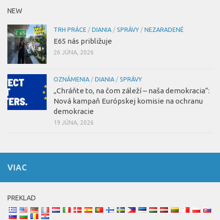
NEW
TRH PRÁCE
/
DIANIA
/
SPRÁVY
/
NEZARADENÉ
E65 nás približuje
26 JÚNA, 2026
OZNÁMENIA
/
DIANIA
/
SPRÁVY
„Chráňte to, na čom záleží – naša demokracia“:
Nová kampaň Európskej komisie na ochranu
demokracie
19 JÚNA, 2026
VIAC
PREKLAD