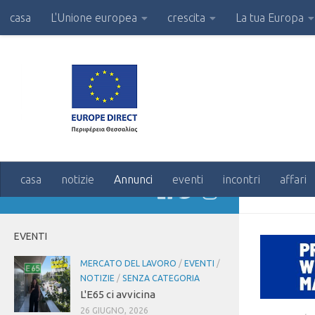
casa
L'Unione europea
crescita
La tua Europa
casa
notizie
Annunci
eventi
incontri
affari
SEGUIRE:
CATEG
EVENTI
MERCATO DEL LAVORO
/
EVENTI
/
NOTIZIE
/
SENZA CATEGORIA
L'E65 ci avvicina
26 GIUGNO, 2026