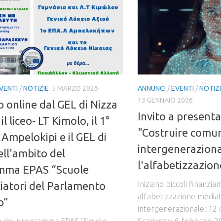
VENTI
/
NOTIZIE
5 MARZO 2026
ANNUNCI
/
EVENTI
/
NOTIZ
13 GENNAIO 2026
o online dal GEL di Nizza
Invito a present
il liceo- LT Kimolo, il 1°
"Costruire comu
 Ampelokipi e il GEL di
intergeneraziona
ell'ambito del
l'alfabetizzazio
mma EPAS “Scuole
atori del Parlamento
Iniziano piccoli finanzia
alfabetizzazione mediat
o”
intergenerazionale: 12
o del programma EPAS “Scuole
Scadenza: 6 febbraio 20