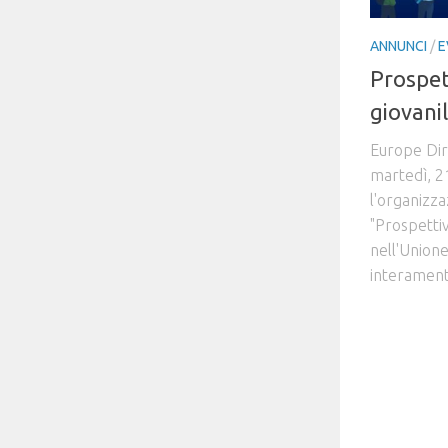
ANNUNCI
/
E
Prospet
giovanil
Europe Dir
martedì, 2
l'organizza
"Prospettiv
nell'Unione
interamente