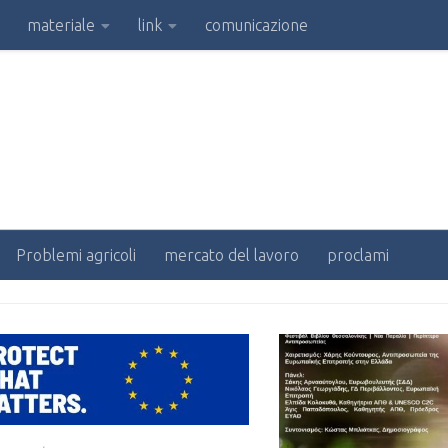
materiale
link
comunicazione
Problemi agricoli
mercato del lavoro
proclami
ORIA:
ANNUNCI