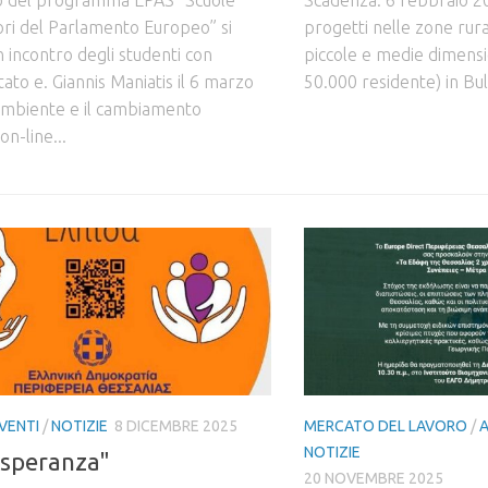
ri del Parlamento Europeo” si
progetti nelle zone rural
 incontro degli studenti con
piccole e medie dimensio
ato e. Giannis Maniatis il 6 marzo
50.000 residente) in Bulga
’ambiente e il cambiamento
'on-line...
VENTI
/
NOTIZIE
8 DICEMBRE 2025
MERCATO DEL LAVORO
/
NOTIZIE
 speranza"
20 NOVEMBRE 2025