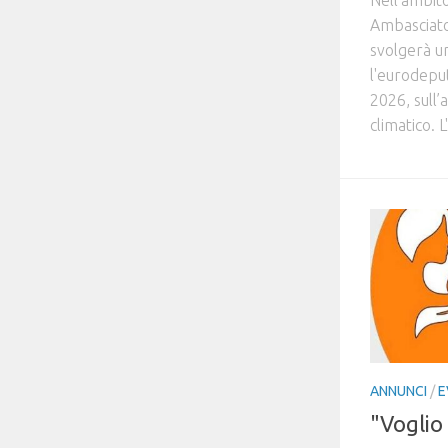
Ambasciato
svolgerà un
l'eurodeput
2026, sull
climatico. L
ANNUNCI
/
E
"Voglio