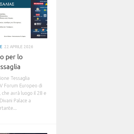
IE
22 APRILE 2026
o per lo
ssaglia
ione Tessaglia
 IV Forum Europeo di
 che avrà luogo il 28 e
 Divani Palace a
rtante...