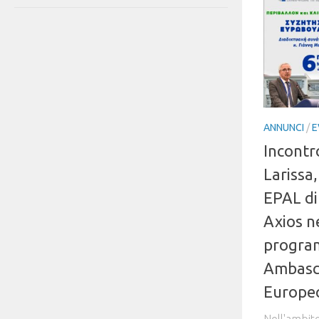
ANNUNCI
/
E
Incontr
Larissa, 
EPAL di
Axios n
progra
Ambasci
Europe
Nell'ambit