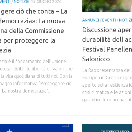
VENTI
/
NOTIZIE
19 GIUGNO 2026
gere ciò che conta – La
democrazia»: La nuova
ANNUNCI
/
EVENTI
/
NOTIZ
Discussione aper
na della Commissione
durabilità dell'a
 per proteggere la
Festival Panellen
azia
Salonicco
zia è il fondamento dell’Unione
ela i diritti, le libertà e i valori che
La Rappresentanza del
a vita quotidiana di tutti noi. Con la
Europea in Grecia organ
agna informativa "Proteggere ciò
aperto sulla resilienza id
 La nostra democrazia",...
crisi climatica e le azio
garantire loro acqua suffi