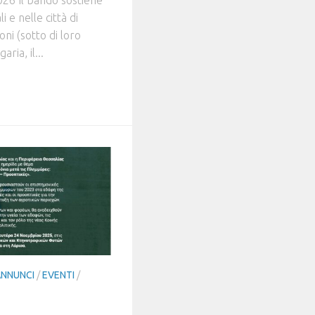
i e nelle città di
ni (sotto di loro
ria, il...
ANNUNCI
/
EVENTI
/