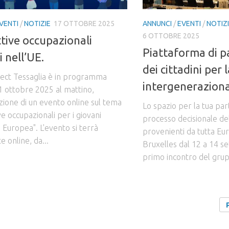
VENTI
/
NOTIZIE
17 OTTOBRE 2025
ANNUNCI
/
EVENTI
/
NOTIZ
6 OTTOBRE 2025
tive occupazionali
Piattaforma di p
i nell’UE.
dei cittadini per l
ect Tessaglia è in programma
intergeneraziona
1 ottobre 2025 al mattino,
zione di un evento online sul tema
Lo spazio per la tua par
e occupazionali per i giovani
processo decisionale del
 Europea". L'evento si terrà
provenienti da tutta Euro
 online, da...
Bruxelles dal 12 a 14 s
primo incontro del grup