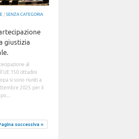
IE
/
SENZA CATEGORIA
artecipazione
a giustizia
le.
tecipazione al
l’UE 150 cittadini
pa si sono riuniti a
ettembre 2025 per il
po...
Pagina successiva »