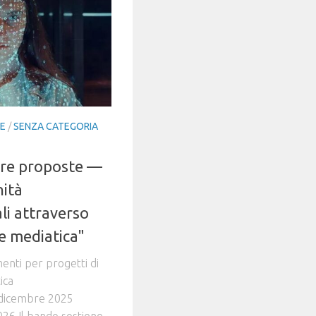
IE
/
SENZA CATEGORIA
are proposte —
nità
li attraverso
ne mediatica"
menti per progetti di
ica
 dicembre 2025
26 Il bando sostiene