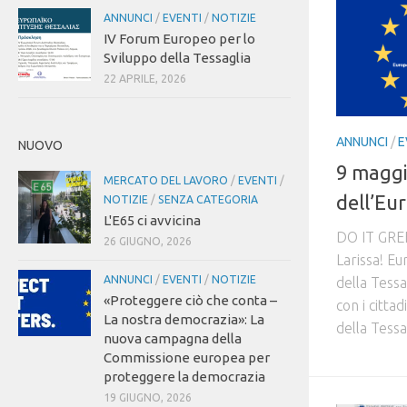
ANNUNCI
/
EVENTI
/
NOTIZIE
IV Forum Europeo per lo
Sviluppo della Tessaglia
22 APRILE, 2026
ANNUNCI
/
E
NUOVO
9 maggi
MERCATO DEL LAVORO
/
EVENTI
/
dell’Eu
NOTIZIE
/
SENZA CATEGORIA
L'E65 ci avvicina
DO IT GREE
26 GIUGNO, 2026
Larissa! Eu
ANNUNCI
/
EVENTI
/
NOTIZIE
della Tessa
«Proteggere ciò che conta –
con i citta
La nostra democrazia»: La
della Tessag
nuova campagna della
Commissione europea per
proteggere la democrazia
19 GIUGNO, 2026