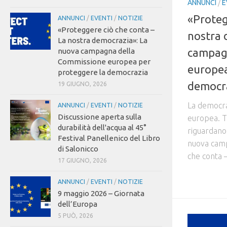
ANNUNCI
/
E
«Proteg
ANNUNCI
/
EVENTI
/
NOTIZIE
«Proteggere ciò che conta –
nostra 
La nostra democrazia»: La
campag
nuova campagna della
Commissione europea per
europea
proteggere la democrazia
democr
19 GIUGNO, 2026
La democra
ANNUNCI
/
EVENTI
/
NOTIZIE
Discussione aperta sulla
europea. Tut
durabilità dell'acqua al 45°
riguardano l
Festival Panellenico del Libro
nuova camp
di Salonicco
che conta –
17 GIUGNO, 2026
ANNUNCI
/
EVENTI
/
NOTIZIE
9 maggio 2026 – Giornata
dell’Europa
5 PUÒ, 2026