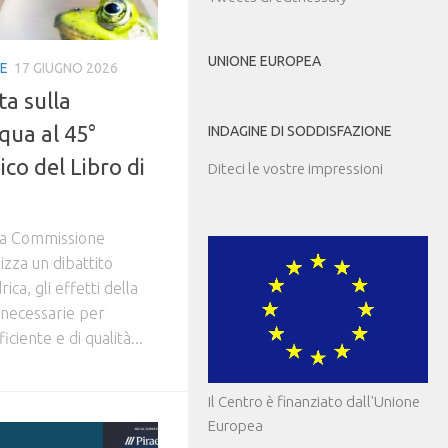
UNIONE EUROPEA
IE
17 GIUGNO 2026
ta sulla
cqua al 45°
INDAGINE DI SODDISFAZIONE
ico del Libro di
Diteci le vostre impressioni
la Commissione
izza un dibattito
rica, gli effetti della
ni necessarie per
ciente e di qualità...
Il Centro è finanziato dall'Unione
Europea