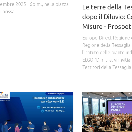
cembre 2025 , 6p.m., nella piazza
Le terre della Te
 Larissa.
dopo il Diluvio: 
Misure - Prospet
Europe Direct Regione d
Regione della Tessaglia
l'Istituto delle piante in
ELGO "Dimitra, vi invitia
Territori della Tessaglia