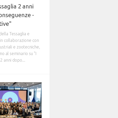
ssaglia 2 anni
Conseguenze -
tive"
ella Tessaglia e
 in collaborazione con
dustriali e zootecniche,
mo al seminario su "I
 2 anni dopo...