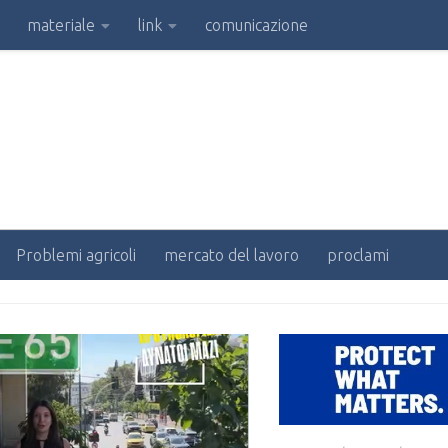
materiale
link
comunicazione
Problemi agricoli
mercato del lavoro
proclami
ORIA:
EVENTI