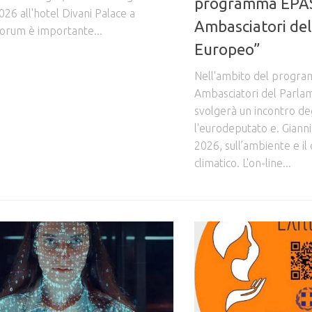
programma EPAS
026 all'hotel Divani Palace a
Ambasciatori de
 Forum è importante...
Europeo”
Nell'ambito del progr
Ambasciatori del Parla
svolgerà un incontro deg
l'eurodeputato e. Gianni
2026, sull’ambiente e i
climatico. L'on-line...