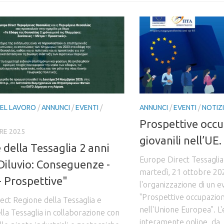
EL LAVORO
/
ANNUNCI
/
EVENTI
/
ANNUNCI
/
EVENTI
/
NOTIZ
Prospettive occu
RE 2025
giovanili nell’UE.
 della Tessaglia 2 anni
Europe Direct Tessagli
 Diluvio: Conseguenze -
martedì, 21 ottobre 202
- Prospettive"
l'organizzazione di un e
"Prospettive occupaziona
ect Regione della Tessaglia e
nell'Unione Europea". L'
la Tessaglia in collaborazione con
interamente online, da..