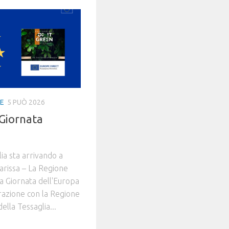
IE
5 PUÒ 2026
Giornata
a sta arrivando a
arissa – La Regione
la Giornata dell'Europa
borazione con la Regione
ella Tessaglia...