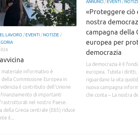
ANNUNCI
/
EVENTI
/
NOTIZ
«Proteggere ciò 
nostra democraz
campagna della
EL LAVORO
/
EVENTI
/
NOTIZIE
/
europea per pro
EGORIA
2026
democrazia
 avvicina
La democrazia è il fon
e materiale informativo è
europea. Tutela i diritti, 
va della Commissione Europea in
riguardano la vita quotidi
videnzia il contributo dell'Unione
nuova campagna informa
 finanziamento di importanti
che conta – La nostra de
frastrutturali nel nostro Paese.
a della Grecia centrale (E65) riduce
e il...