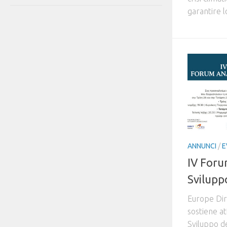
garantire lo
ANNUNCI
/
E
IV Foru
Svilupp
Europe Dir
sostiene a
Sviluppo de