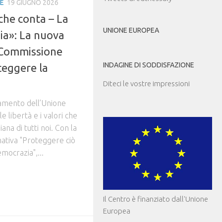
IE
19 GIUGNO 2026
che conta – La
UNIONE EUROPEA
ia»: La nuova
 Commissione
INDAGINE DI SODDISFAZIONE
teggere la
Diteci le vostre impressioni
damento dell’Unione
le libertà e i valori che
ana di tutti noi. Con la
tiva "Proteggere ciò
mocrazia",...
Il Centro è finanziato dall'Unione
Europea