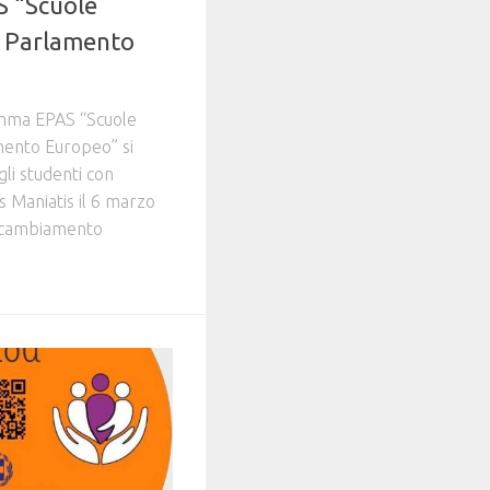
 “Scuole
l Parlamento
amma EPAS “Scuole
mento Europeo” si
li studenti con
s Maniatis il 6 marzo
l cambiamento