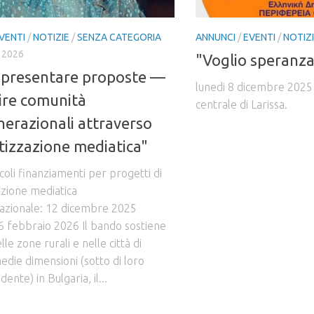
VENTI
/
NOTIZIE
/
SENZA CATEGORIA
ANNUNCI
/
EVENTI
/
NOTIZ
 2026
"Voglio speranza
a presentare proposte —
lunedi 8 dicembre 2025 
ire comunità
centrale di Larissa.
nerazionali attraverso
etizzazione mediatica"
ccoli finanziamenti per progetti di
azione mediatica
azionale: 12 dicembre 2025
6 febbraio 2026 Il bando sostiene
lle zone rurali e nelle città di
edie dimensioni (sotto di loro
ente) in Bulgaria, il...