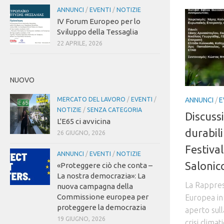
ANNUNCI
/
EVENTI
/
NOTIZIE
IV Forum Europeo per lo
Sviluppo della Tessaglia
22 APRILE, 2026
NUOVO
MERCATO DEL LAVORO
/
EVENTI
/
ANNUNCI
/
E
NOTIZIE
/
SENZA CATEGORIA
Discuss
L'E65 ci avvicina
durabili
26 GIUGNO, 2026
Festival
ANNUNCI
/
EVENTI
/
NOTIZIE
Salonic
«Proteggere ciò che conta –
La nostra democrazia»: La
La Rappre
nuova campagna della
Commissione europea per
Europea in 
proteggere la democrazia
aperto sulla
19 GIUGNO, 2026
crisi clima