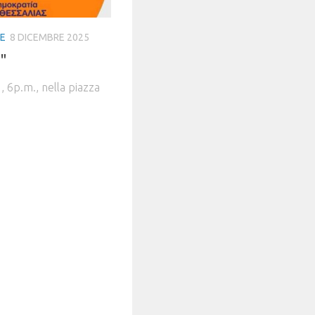
IE
8 DICEMBRE 2025
"
, 6p.m., nella piazza