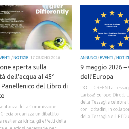
VENTI
/
NOTIZIE
17 GIUGNO 2026
ANNUNCI
/
EVENTI
/
NOTIZ
ione aperta sulla
9 maggio 2026 – 
tà dell'acqua al 45°
dell’Europa
 Panellenico del Libro di
DO IT GREEN La Tessagli
co
Larissa! Europe Direct L
della Tessaglia celebra 
sentanza della Commissione
con i cittadini, in colla
Grecia organizza un dibattito
della Tessaglia e il PED d
 resilienza idrica, gli effetti della
tica e le azioni necessarie per