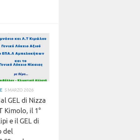
IE
5 MARZO 2026
al GEL di Nizza
LT Kimolo, il 1°
i e il GEL di
o del