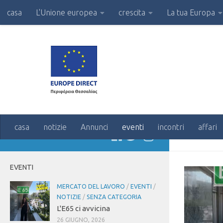
casa
L'Unione europea
crescita
La tua Europa
casa
notizie
Annunci
eventi
incontri
affari
SEGUIRE:
CATEG
EVENTI
MERCATO DEL LAVORO
/
EVENTI
/
NOTIZIE
/
SENZA CATEGORIA
L'E65 ci avvicina
26 GIUGNO, 2026