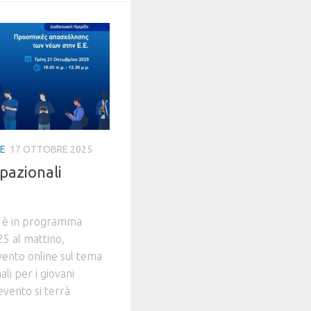
IE
17 OTTOBRE 2025
pazionali
a è in programma
5 al mattino,
vento online sul tema
li per i giovani
evento si terrà
.