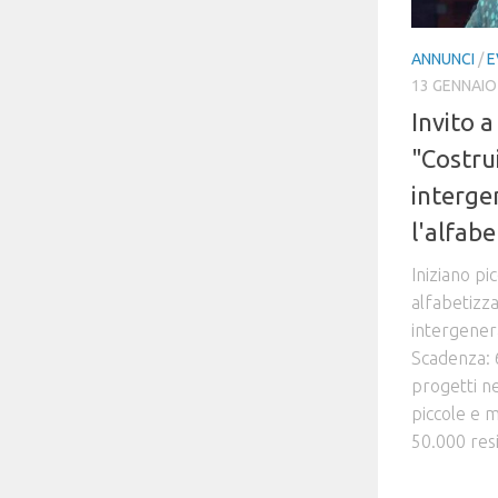
ANNUNCI
/
E
13 GENNAIO
Invito 
"Costru
interge
l'alfab
Iniziano pi
alfabetizz
intergener
Scadenza: 
progetti ne
piccole e m
50.000 resid