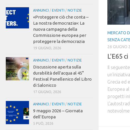
ANNUNCI
/
EVENTI
/
NOTIZIE
«Proteggere ciò che conta –
La nostra democrazia»: La
nuova campagna della
MERCATO D
Commissione europea per
SENZA CAT
proteggere la democrazia
26 GIUGNO 
19 GIUGNO, 2026
L'E65 ci
ANNUNCI
/
EVENTI
/
NOTIZIE
Discussione aperta sulla
Il seguent
durabilità dell'acqua al 45°
un'iniziati
Festival Panellenico del Libro
Grecia ed e
di Salonicco
Europea al
17 GIUGNO, 2026
progetti in
L'autostrad
ANNUNCI
/
EVENTI
/
NOTIZIE
notevolment
9 maggio 2026 – Giornata
dell’Europa
5 PUÒ, 2026