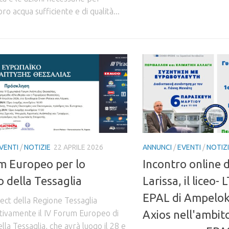
ro acqua sufficiente e di qualità...
VENTI
/
NOTIZIE
22 APRILE 2026
ANNUNCI
/
EVENTI
/
NOTIZ
m Europeo per lo
Incontro online d
o della Tessaglia
Larissa, il liceo- 
EPAL di Ampelokip
ect della Regione Tessaglia
Axios nell'ambit
ttivamente il IV Forum Europeo di
lla Tessaglia, che avrà luogo il 28 e