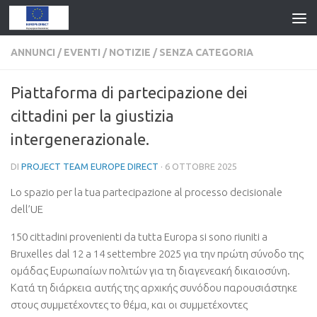
ANNUNCI
/
EVENTI
/
NOTIZIE
/
SENZA CATEGORIA
Piattaforma di partecipazione dei
cittadini per la giustizia
intergenerazionale.
DI
PROJECT TEAM EUROPE DIRECT
·
6 OTTOBRE 2025
Lo spazio per la tua partecipazione al processo decisionale
dell’UE
150 cittadini provenienti da tutta Europa si sono riuniti a
Bruxelles dal 12 a 14 settembre 2025
για την πρώτη σύνοδο της
ομάδας Ευρωπαίων πολιτών για τη διαγενεακή δικαιοσύνη
.
Κατά τη διάρκεια αυτής της αρχικής συνόδου παρουσιάστηκε
στους συμμετέχοντες το θέμα
,
και οι συμμετέχοντες