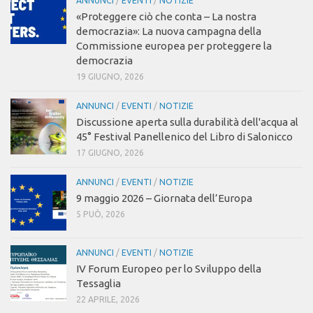
ANNUNCI
/
EVENTI
/
NOTIZIE
«Proteggere ciò che conta – La nostra
democrazia»: La nuova campagna della
Commissione europea per proteggere la
democrazia
19 GIUGNO, 2026
ANNUNCI
/
EVENTI
/
NOTIZIE
Discussione aperta sulla durabilità dell'acqua al
45° Festival Panellenico del Libro di Salonicco
17 GIUGNO, 2026
ANNUNCI
/
EVENTI
/
NOTIZIE
9 maggio 2026 – Giornata dell’Europa
5 PUÒ, 2026
ANNUNCI
/
EVENTI
/
NOTIZIE
IV Forum Europeo per lo Sviluppo della
Tessaglia
22 APRILE, 2026