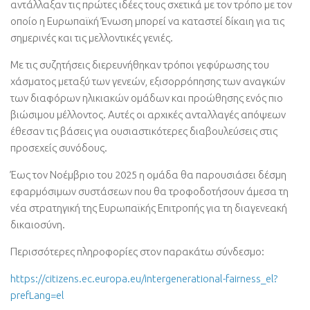
αντάλλαξαν τις πρώτες ιδέες τους σχετικά με τον τρόπο με τον
οποίο η Ευρωπαϊκή Ένωση μπορεί να καταστεί δίκαιη για τις
σημερινές και τις μελλοντικές γενιές
.
Με τις συζητήσεις διερευνήθηκαν τρόποι γεφύρωσης του
χάσματος μεταξύ των γενεών
,
εξισορρόπησης των αναγκών
των διαφόρων ηλικιακών ομάδων και προώθησης ενός πιο
βιώσιμου μέλλοντος
.
Αυτές οι αρχικές ανταλλαγές απόψεων
έθεσαν τις βάσεις για ουσιαστικότερες διαβουλεύσεις στις
προσεχείς συνόδους
.
Έως τον Νοέμβριο του
2025
η ομάδα θα παρουσιάσει δέσμη
εφαρμόσιμων συστάσεων που θα τροφοδοτήσουν άμεσα τη
νέα στρατηγική της Ευρωπαϊκής Επιτροπής για τη διαγενεακή
δικαιοσύνη
.
Περισσότερες πληροφορίες στον παρακάτω σύνδεσμο
:
https://citizens.ec.europa.eu/intergenerational-fairness_el?
prefLang=el